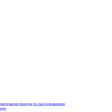
матизация проезда по распознаванию
ров