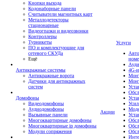
Кнопки выхода
Кодонаборные панели
Считыватели магнитных карт
Металлодетекторы
стационарные
Видеогпазки и видеозвонки
Контроллеры
Турникеты
Услуги
ПО и комплектующие для
сетевого СКУДа
Авто
Ещё
номе
Ауди
Антикражные системы
4G-и
Антикражные ворота
Монт
Датчики для антикражных
Мон
систем
Уста
Обсл
Домофоны
Уста
Видеодомофоны
Усил
Аудиодомофоны
Моде
Акции
Вызывные панели
Уста
Многоквартирные домофоны
Обсл
Многоквартирные ip домофоны
Обс
Модули сопряжения
Обсл
Инте