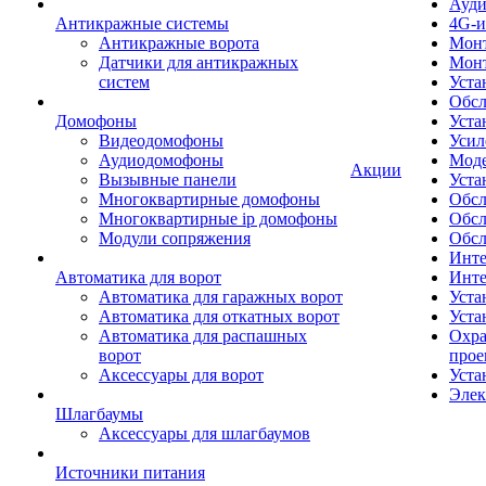
Ауди
Антикражные системы
4G-и
Антикражные ворота
Монт
Датчики для антикражных
Мон
систем
Уста
Обсл
Домофоны
Уста
Видеодомофоны
Усил
Аудиодомофоны
Моде
Акции
Вызывные панели
Уста
Многоквартирные домофоны
Обсл
Многоквартирные ip домофоны
Обс
Модули сопряжения
Обсл
Инте
Автоматика для ворот
Инте
Автоматика для гаражных ворот
Уста
Автоматика для откатных ворот
Уста
Автоматика для распашных
Охра
ворот
прое
Аксессуары для ворот
Уста
Элек
Шлагбаумы
Аксессуары для шлагбаумов
Источники питания