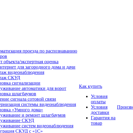
матизация проезда по распознаванию
ров
т объекта/экспертная оценка
нтернет для загородного дома и дачи
аж видеонаблюдения
таж СКУД
новка сигнализации
Как купить
уживание автоматики для ворот
новка шлагбаумов
Условия
ение сигнала сотовой связи
оплаты
рнизация системы видеонаблюдения
Условия
Произв
новка «Умного дома»
доставки
уживание и ремонт шлагбаумов
Гарантия на
луживание СКУД
товар
уживание систем видеонаблюдения
грация СКУД с «1С»