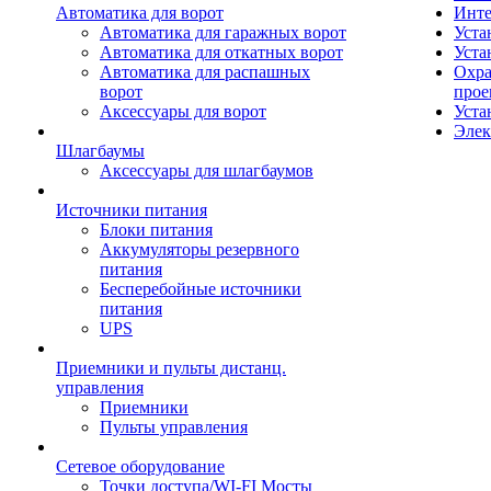
Автоматика для ворот
Инте
Автоматика для гаражных ворот
Уста
Автоматика для откатных ворот
Уста
Автоматика для распашных
Охра
ворот
прое
Аксессуары для ворот
Уста
Элек
Шлагбаумы
Аксессуары для шлагбаумов
Источники питания
Блоки питания
Аккумуляторы резервного
питания
Бесперебойные источники
питания
UPS
Приемники и пульты дистанц.
управления
Приемники
Пульты управления
Сетевое оборудование
Точки доступа/WI-FI Мосты