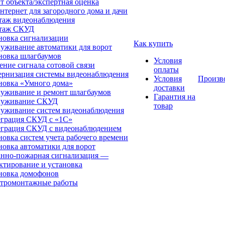
т объекта/экспертная оценка
нтернет для загородного дома и дачи
аж видеонаблюдения
таж СКУД
новка сигнализации
Как купить
уживание автоматики для ворот
новка шлагбаумов
Условия
ение сигнала сотовой связи
оплаты
рнизация системы видеонаблюдения
Условия
Произв
новка «Умного дома»
доставки
уживание и ремонт шлагбаумов
Гарантия на
луживание СКУД
товар
уживание систем видеонаблюдения
грация СКУД с «1С»
грация СКУД с видеонаблюдением
новка систем учета рабочего времени
новка автоматики для ворот
нно-пожарная сигнализация —
ктирование и установка
новка домофонов
тромонтажные работы