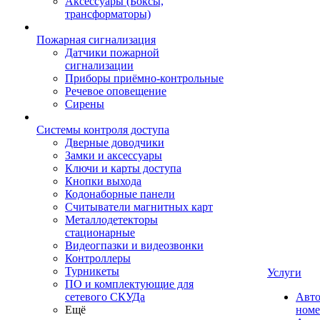
Аксессуары (Боксы,
трансформаторы)
Пожарная сигнализация
Датчики пожарной
сигнализации
Приборы приёмно-контрольные
Речевое оповещение
Сирены
Системы контроля доступа
Дверные доводчики
Замки и аксессуары
Ключи и карты доступа
Кнопки выхода
Кодонаборные панели
Считыватели магнитных карт
Металлодетекторы
стационарные
Видеогпазки и видеозвонки
Контроллеры
Турникеты
Услуги
ПО и комплектующие для
сетевого СКУДа
Авто
Ещё
номе