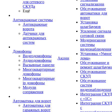
для сетевого
сигнализации
СКУДа
Обслуживание
Ещё
автоматики для
ворот
Антикражные системы
Установка
Антикражные
шлагбаумов
ворота
Усиление сигнала
Датчики для
сотовой связи
антикражных
Модернизация
систем
системы
видеонаблюдения
Домофоны
Установка «Умног
Видеодомофоны
Акции
дома»
Аудиодомофоны
Обслуживание и
Вызывные панели
ремонт шлагбаум
Многоквартирные
Обслуживание
домофоны
СКУД
Многоквартирные
Обслуживание
ip домофоны
систем
Модули
видеонаблюдения
сопряжения
Интеграция СКУ
с «1С»
Автоматика для ворот
Интеграция СКУ
Автоматика для
с
гаражных ворот