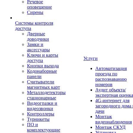
Речевое
оповещение
Сирены
Системы контроля
доступа
Дверные
доводчики
Замки и
аксессуары
Ключи и карты
Услуги
доступа
Кнопки выхода
Автоматизация
Кодонаборные
проезда по
панели
распознаванию
Считыватели
номеров
магнитных карт
Аудит объекта/
Металлодетекторы
экспертная оценк
стационарные
4G-интернет для
Видеогпазки и
загородного дома 
видеозвонки
дачи
Контроллеры
Монтаж
Турникеты
видеонаблюдения
ПО и
Монтаж СКУД
комплектующие
Установка