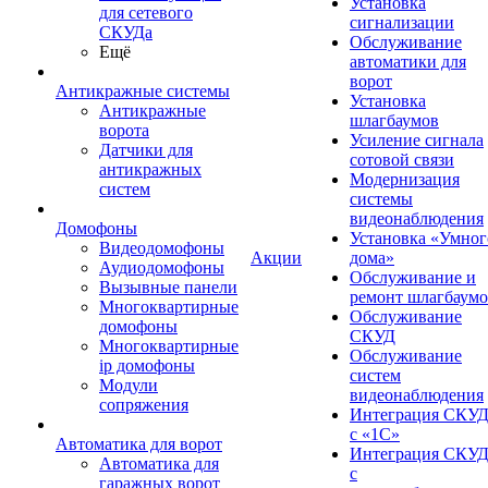
Установка
для сетевого
сигнализации
СКУДа
Обслуживание
Ещё
автоматики для
ворот
Антикражные системы
Установка
Антикражные
шлагбаумов
ворота
Усиление сигнала
Датчики для
сотовой связи
антикражных
Модернизация
систем
системы
видеонаблюдения
Домофоны
Установка «Умног
Видеодомофоны
Акции
дома»
Аудиодомофоны
Обслуживание и
Вызывные панели
ремонт шлагбаум
Многоквартирные
Обслуживание
домофоны
СКУД
Многоквартирные
Обслуживание
ip домофоны
систем
Модули
видеонаблюдения
сопряжения
Интеграция СКУ
с «1С»
Автоматика для ворот
Интеграция СКУ
Автоматика для
с
гаражных ворот