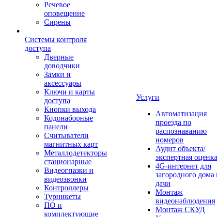
Речевое
оповещение
Сирены
Системы контроля
доступа
Дверные
доводчики
Замки и
аксессуары
Ключи и карты
Услуги
доступа
Кнопки выхода
Автоматизация
Кодонаборные
проезда по
панели
распознаванию
Считыватели
номеров
магнитных карт
Аудит объекта/
Металлодетекторы
экспертная оценк
стационарные
4G-интернет для
Видеогпазки и
загородного дома 
видеозвонки
дачи
Контроллеры
Монтаж
Турникеты
видеонаблюдения
ПО и
Монтаж СКУД
комплектующие