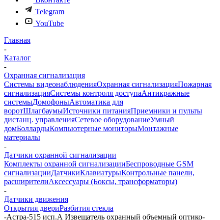
Telegram
YouTube
Главная
-
Каталог
-
Охранная сигнализация
Системы видеонаблюдения
Охранная сигнализация
Пожарная
сигнализация
Системы контроля доступа
Антикражные
системы
Домофоны
Автоматика для
ворот
Шлагбаумы
Источники питания
Приемники и пульты
дистанц. управления
Сетевое оборудование
Умный
дом
Болларды
Компьютерные мониторы
Монтажные
материалы
-
Датчики охранной сигнализации
Комплекты охранной сигнализации
Беспроводные GSM
сигнализации
Датчики
Клавиатуры
Контрольные панели,
расширители
Аксессуары (Боксы, трансформаторы)
-
Датчики движения
Открытия двери
Разбития стекла
-
Астра-515 исп.А Извещатель охранный объемный оптико-