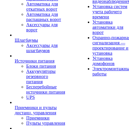
видеонаблюдение
Автоматика для
Установка систем
откатных ворот
учета рабочего
Автоматика для
времени
распашных ворот
Установка
Аксессуары для
автоматики для
ворот
ворот
Охранно-пожарна
Шлагбаумы
сигнализация —
Аксессуары для
проектирование и
шлагбаумов
установка
Установка
Источники питания
домофонов
Блоки питания
Электромонтажн
Аккумуляторы
работы
резервного
питания
Бесперебойные
источники питания
UPS
Приемники и пульты
дистанц. управления
Приемники
Пульты управления