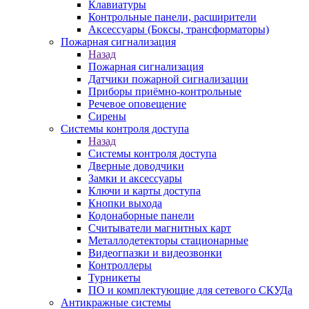
Клавиатуры
Контрольные панели, расширители
Аксессуары (Боксы, трансформаторы)
Пожарная сигнализация
Назад
Пожарная сигнализация
Датчики пожарной сигнализации
Приборы приёмно-контрольные
Речевое оповещение
Сирены
Системы контроля доступа
Назад
Системы контроля доступа
Дверные доводчики
Замки и аксессуары
Ключи и карты доступа
Кнопки выхода
Кодонаборные панели
Считыватели магнитных карт
Металлодетекторы стационарные
Видеогпазки и видеозвонки
Контроллеры
Турникеты
ПО и комплектующие для сетевого СКУДа
Антикражные системы