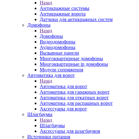
Назад
Антикражные системы
Антикражные ворота
Датчики для антикражных систем
Домофоны
Назад
Домофоны
Видеодомофоны
Аудиодомофоны
Вызывные панели
Многоквартирные домофоны
Многоквартирные ip домофоны
Модули сопряжения
Автоматика для ворот
Назад
Автоматика для ворот
Автоматика для гаражных ворот
Автоматика для откатных ворот
Автоматика для распашных ворот
Аксессуары для ворот
Шлагбаумы
Назад
Шлагбаумы
Аксессуары для шлагбаумов
Источники питания