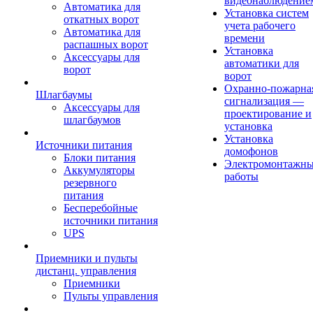
видеонаблюдение
Автоматика для
Установка систем
откатных ворот
учета рабочего
Автоматика для
времени
распашных ворот
Установка
Аксессуары для
автоматики для
ворот
ворот
Охранно-пожарна
Шлагбаумы
сигнализация —
Аксессуары для
проектирование и
шлагбаумов
установка
Установка
Источники питания
домофонов
Блоки питания
Электромонтажн
Аккумуляторы
работы
резервного
питания
Бесперебойные
источники питания
UPS
Приемники и пульты
дистанц. управления
Приемники
Пульты управления