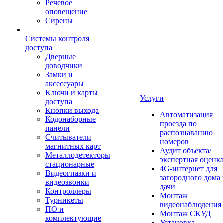
Речевое
оповещение
Сирены
Системы контроля
доступа
Дверные
доводчики
Замки и
аксессуары
Ключи и карты
Услуги
доступа
Кнопки выхода
Автоматизация
Кодонаборные
проезда по
панели
распознаванию
Считыватели
номеров
магнитных карт
Аудит объекта/
Металлодетекторы
экспертная оценк
стационарные
4G-интернет для
Видеогпазки и
загородного дома 
видеозвонки
дачи
Контроллеры
Монтаж
Турникеты
видеонаблюдения
ПО и
Монтаж СКУД
комплектующие
Установка