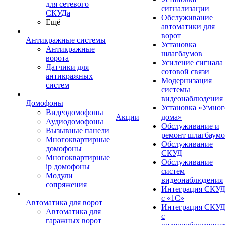
для сетевого
сигнализации
СКУДа
Обслуживание
Ещё
автоматики для
ворот
Антикражные системы
Установка
Антикражные
шлагбаумов
ворота
Усиление сигнала
Датчики для
сотовой связи
антикражных
Модернизация
систем
системы
видеонаблюдения
Домофоны
Установка «Умног
Видеодомофоны
Акции
дома»
Аудиодомофоны
Обслуживание и
Вызывные панели
ремонт шлагбаум
Многоквартирные
Обслуживание
домофоны
СКУД
Многоквартирные
Обслуживание
ip домофоны
систем
Модули
видеонаблюдения
сопряжения
Интеграция СКУ
с «1С»
Автоматика для ворот
Интеграция СКУ
Автоматика для
с
гаражных ворот