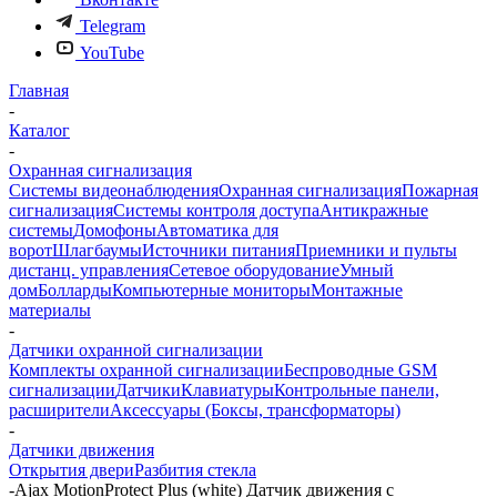
Telegram
YouTube
Главная
-
Каталог
-
Охранная сигнализация
Системы видеонаблюдения
Охранная сигнализация
Пожарная
сигнализация
Системы контроля доступа
Антикражные
системы
Домофоны
Автоматика для
ворот
Шлагбаумы
Источники питания
Приемники и пульты
дистанц. управления
Сетевое оборудование
Умный
дом
Болларды
Компьютерные мониторы
Монтажные
материалы
-
Датчики охранной сигнализации
Комплекты охранной сигнализации
Беспроводные GSM
сигнализации
Датчики
Клавиатуры
Контрольные панели,
расширители
Аксессуары (Боксы, трансформаторы)
-
Датчики движения
Открытия двери
Разбития стекла
-
Ajax MotionProtect Plus (white) Датчик движения с