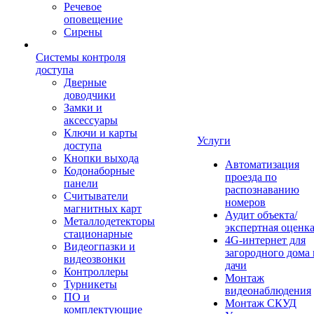
Речевое
оповещение
Сирены
Системы контроля
доступа
Дверные
доводчики
Замки и
аксессуары
Ключи и карты
Услуги
доступа
Кнопки выхода
Автоматизация
Кодонаборные
проезда по
панели
распознаванию
Считыватели
номеров
магнитных карт
Аудит объекта/
Металлодетекторы
экспертная оценк
стационарные
4G-интернет для
Видеогпазки и
загородного дома 
видеозвонки
дачи
Контроллеры
Монтаж
Турникеты
видеонаблюдения
ПО и
Монтаж СКУД
комплектующие