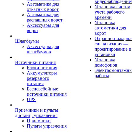
видеонаблюдение
Автоматика для
Установка систем
откатных ворот
учета рабочего
Автоматика для
времени
распашных ворот
Установка
Аксессуары для
автоматики для
ворот
ворот
Охранно-пожарна
Шлагбаумы
сигнализация —
Аксессуары для
проектирование и
шлагбаумов
установка
Установка
Источники питания
домофонов
Блоки питания
Электромонтажн
Аккумуляторы
работы
резервного
питания
Бесперебойные
источники питания
UPS
Приемники и пульты
дистанц. управления
Приемники
Пульты управления