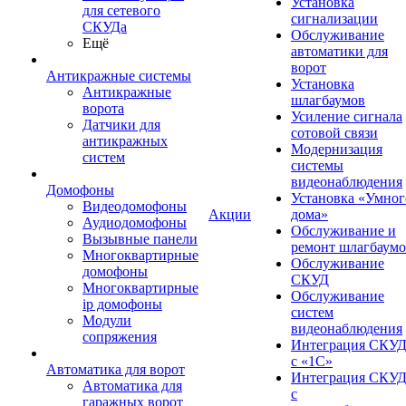
Установка
для сетевого
сигнализации
СКУДа
Обслуживание
Ещё
автоматики для
ворот
Антикражные системы
Установка
Антикражные
шлагбаумов
ворота
Усиление сигнала
Датчики для
сотовой связи
антикражных
Модернизация
систем
системы
видеонаблюдения
Домофоны
Установка «Умног
Видеодомофоны
Акции
дома»
Аудиодомофоны
Обслуживание и
Вызывные панели
ремонт шлагбаум
Многоквартирные
Обслуживание
домофоны
СКУД
Многоквартирные
Обслуживание
ip домофоны
систем
Модули
видеонаблюдения
сопряжения
Интеграция СКУ
с «1С»
Автоматика для ворот
Интеграция СКУ
Автоматика для
с
гаражных ворот