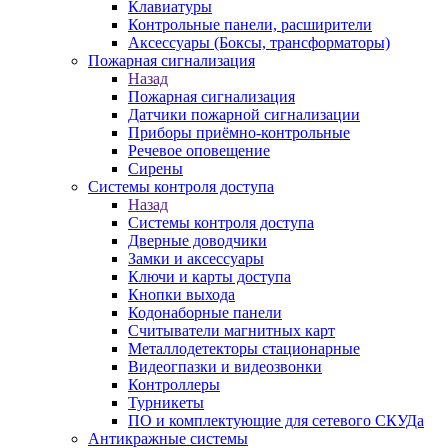
Клавиатуры
Контрольные панели, расширители
Аксессуары (Боксы, трансформаторы)
Пожарная сигнализация
Назад
Пожарная сигнализация
Датчики пожарной сигнализации
Приборы приёмно-контрольные
Речевое оповещение
Сирены
Системы контроля доступа
Назад
Системы контроля доступа
Дверные доводчики
Замки и аксессуары
Ключи и карты доступа
Кнопки выхода
Кодонаборные панели
Считыватели магнитных карт
Металлодетекторы стационарные
Видеогпазки и видеозвонки
Контроллеры
Турникеты
ПО и комплектующие для сетевого СКУДа
Антикражные системы