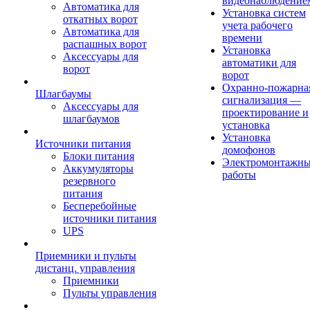
видеонаблюдение
Автоматика для
Установка систем
откатных ворот
учета рабочего
Автоматика для
времени
распашных ворот
Установка
Аксессуары для
автоматики для
ворот
ворот
Охранно-пожарна
Шлагбаумы
сигнализация —
Аксессуары для
проектирование и
шлагбаумов
установка
Установка
Источники питания
домофонов
Блоки питания
Электромонтажн
Аккумуляторы
работы
резервного
питания
Бесперебойные
источники питания
UPS
Приемники и пульты
дистанц. управления
Приемники
Пульты управления