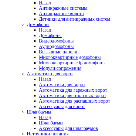
Назад
Антикражные системы
Антикражные ворота
Датчики для антикражных систем
Домофоны
Назад
Домофоны
Видеодомофоны
Аудиодомофоны
Вызывные панели
Многоквартирные домофоны
Многоквартирные ip домофоны
Модули сопряжения
Автоматика для ворот
Назад
Автоматика для ворот
Автоматика для гаражных ворот
Автоматика для откатных ворот
Автоматика для распашных ворот
Аксессуары для ворот
Шлагбаумы
Назад
Шлагбаумы
Аксессуары для шлагбаумов
Источники питания