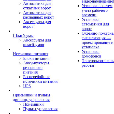
видеонаблюдение
Автоматика для
Установка систем
откатных ворот
учета рабочего
Автоматика для
времени
распашных ворот
Установка
Аксессуары для
автоматики для
ворот
ворот
Охранно-пожарна
Шлагбаумы
сигнализация —
Аксессуары для
проектирование и
шлагбаумов
установка
Установка
Источники питания
домофонов
Блоки питания
Электромонтажн
Аккумуляторы
работы
резервного
питания
Бесперебойные
источники питания
UPS
Приемники и пульты
дистанц. управления
Приемники
Пульты управления