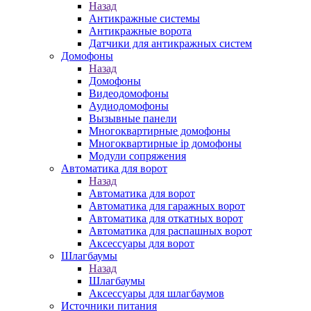
Назад
Антикражные системы
Антикражные ворота
Датчики для антикражных систем
Домофоны
Назад
Домофоны
Видеодомофоны
Аудиодомофоны
Вызывные панели
Многоквартирные домофоны
Многоквартирные ip домофоны
Модули сопряжения
Автоматика для ворот
Назад
Автоматика для ворот
Автоматика для гаражных ворот
Автоматика для откатных ворот
Автоматика для распашных ворот
Аксессуары для ворот
Шлагбаумы
Назад
Шлагбаумы
Аксессуары для шлагбаумов
Источники питания