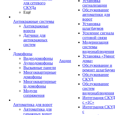
Установка
для сетевого
сигнализации
СКУДа
Обслуживание
Ещё
автоматики для
ворот
Антикражные системы
Установка
Антикражные
шлагбаумов
ворота
Усиление сигнала
Датчики для
сотовой связи
антикражных
Модернизация
систем
системы
видеонаблюдения
Домофоны
Установка «Умног
Видеодомофоны
Акции
дома»
Аудиодомофоны
Обслуживание и
Вызывные панели
ремонт шлагбаум
Многоквартирные
Обслуживание
домофоны
СКУД
Многоквартирные
Обслуживание
ip домофоны
систем
Модули
видеонаблюдения
сопряжения
Интеграция СКУ
с «1С»
Автоматика для ворот
Интеграция СКУ
Автоматика для
с
гаражных ворот