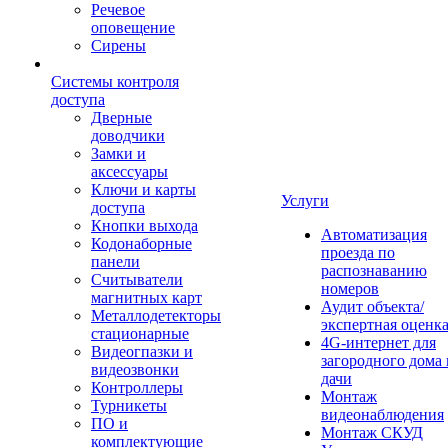
Речевое
оповещение
Сирены
Системы контроля
доступа
Дверные
доводчики
Замки и
аксессуары
Ключи и карты
Услуги
доступа
Кнопки выхода
Автоматизация
Кодонаборные
проезда по
панели
распознаванию
Считыватели
номеров
магнитных карт
Аудит объекта/
Металлодетекторы
экспертная оценк
стационарные
4G-интернет для
Видеогпазки и
загородного дома 
видеозвонки
дачи
Контроллеры
Монтаж
Турникеты
видеонаблюдения
ПО и
Монтаж СКУД
комплектующие