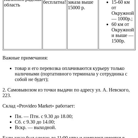
бесплатна!
заказа выше
15-60 км
область
15000 р.
от
Окружной
— 1000р.;
60 км от
Окружной
и выше —
1500р.
Важные примечания:
товар и его перевозка оплачиваются курьеру только
наличными (портативного терминала у сотрудника с
собой не будет);
2. Самовывозом из точки выдачи по адресу ул. А. Невского,
223.
Склад «Provideo Market» работает:
Пн. — Птн. с 9.30 до 18.00;
Сб. с 9.30 до 14.00;
Вскр. — выходной.
Если заказ был сделан до 11:00 утра и комплект имеется в