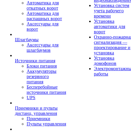
видеонаблюдение
Автоматика для
Установка систем
откатных ворот
учета рабочего
Автоматика для
времени
распашных ворот
Установка
Аксессуары для
автоматики для
ворот
ворот
Охранно-пожарна
Шлагбаумы
сигнализация —
Аксессуары для
проектирование и
шлагбаумов
установка
Установка
Источники питания
домофонов
Блоки питания
Электромонтажн
Аккумуляторы
работы
резервного
питания
Бесперебойные
источники питания
UPS
Приемники и пульты
дистанц. управления
Приемники
Пульты управления