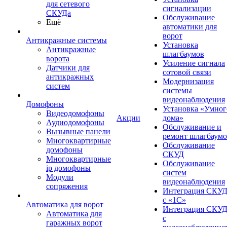
для сетевого
сигнализации
СКУДа
Обслуживание
Ещё
автоматики для
ворот
Антикражные системы
Установка
Антикражные
шлагбаумов
ворота
Усиление сигнала
Датчики для
сотовой связи
антикражных
Модернизация
систем
системы
видеонаблюдения
Домофоны
Установка «Умног
Видеодомофоны
Акции
дома»
Аудиодомофоны
Обслуживание и
Вызывные панели
ремонт шлагбаум
Многоквартирные
Обслуживание
домофоны
СКУД
Многоквартирные
Обслуживание
ip домофоны
систем
Модули
видеонаблюдения
сопряжения
Интеграция СКУ
с «1С»
Автоматика для ворот
Интеграция СКУ
Автоматика для
с
гаражных ворот