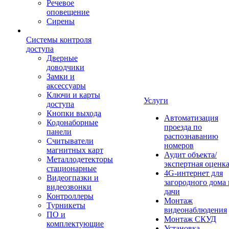
Речевое
оповещение
Сирены
Системы контроля
доступа
Дверные
доводчики
Замки и
аксессуары
Ключи и карты
Услуги
доступа
Кнопки выхода
Автоматизация
Кодонаборные
проезда по
панели
распознаванию
Считыватели
номеров
магнитных карт
Аудит объекта/
Металлодетекторы
экспертная оценк
стационарные
4G-интернет для
Видеогпазки и
загородного дома 
видеозвонки
дачи
Контроллеры
Монтаж
Турникеты
видеонаблюдения
ПО и
Монтаж СКУД
комплектующие
Установка