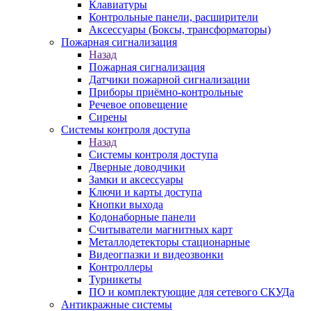
Клавиатуры
Контрольные панели, расширители
Аксессуары (Боксы, трансформаторы)
Пожарная сигнализация
Назад
Пожарная сигнализация
Датчики пожарной сигнализации
Приборы приёмно-контрольные
Речевое оповещение
Сирены
Системы контроля доступа
Назад
Системы контроля доступа
Дверные доводчики
Замки и аксессуары
Ключи и карты доступа
Кнопки выхода
Кодонаборные панели
Считыватели магнитных карт
Металлодетекторы стационарные
Видеогпазки и видеозвонки
Контроллеры
Турникеты
ПО и комплектующие для сетевого СКУДа
Антикражные системы