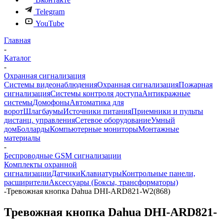
Telegram
YouTube
Главная
-
Каталог
-
Охранная сигнализация
Системы видеонаблюдения
Охранная сигнализация
Пожарная
сигнализация
Системы контроля доступа
Антикражные
системы
Домофоны
Автоматика для
ворот
Шлагбаумы
Источники питания
Приемники и пульты
дистанц. управления
Сетевое оборудование
Умный
дом
Болларды
Компьютерные мониторы
Монтажные
материалы
-
Беспроводные GSM сигнализации
Комплекты охранной
сигнализации
Датчики
Клавиатуры
Контрольные панели,
расширители
Аксессуары (Боксы, трансформаторы)
-
Тревожная кнопка Dahua DHI-ARD821-W2(868)
Тревожная кнопка Dahua DHI-ARD821-