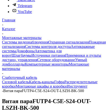
Telegram
YouTube
Главная
-
Каталог
-
Монтажные материалы
Системы видеонаблюдения
Охранная сигнализация
Пожарная
сигнализация
Системы контроля доступа
Антикражные
системы
Домофоны
Автоматика для
ворот
Шлагбаумы
Источники питания
Приемники и пульты
дистанц. управления
Сетевое оборудование
Умный
дом
Болларды
Компьютерные мониторы
Монтажные
материалы
-
Слаботочный кабель
Силовой кабель
Кабель-каналы
Гофра
Распределительные
коробки
Монтажные шкафы и коробки
Инструмент
-
Витая параFUTP4-C5E-S24-OUT-LSZH-BK-500
Витая параFUTP4-C5E-S24-OUT-
LSZH-BK-500