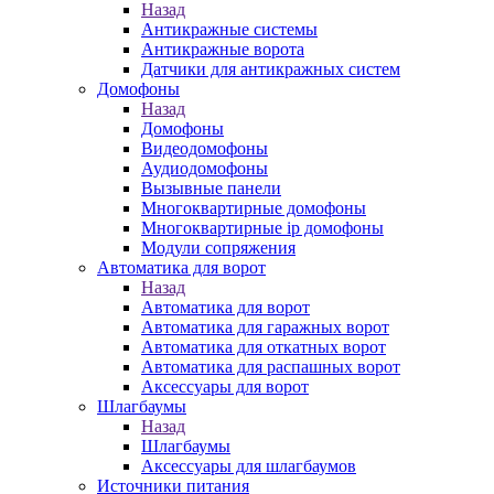
Назад
Антикражные системы
Антикражные ворота
Датчики для антикражных систем
Домофоны
Назад
Домофоны
Видеодомофоны
Аудиодомофоны
Вызывные панели
Многоквартирные домофоны
Многоквартирные ip домофоны
Модули сопряжения
Автоматика для ворот
Назад
Автоматика для ворот
Автоматика для гаражных ворот
Автоматика для откатных ворот
Автоматика для распашных ворот
Аксессуары для ворот
Шлагбаумы
Назад
Шлагбаумы
Аксессуары для шлагбаумов
Источники питания