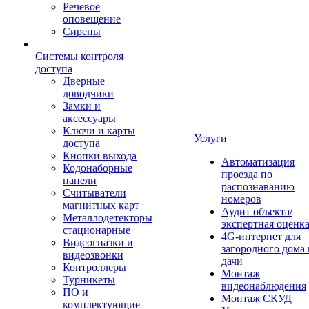
Речевое
оповещение
Сирены
Системы контроля
доступа
Дверные
доводчики
Замки и
аксессуары
Ключи и карты
Услуги
доступа
Кнопки выхода
Автоматизация
Кодонаборные
проезда по
панели
распознаванию
Считыватели
номеров
магнитных карт
Аудит объекта/
Металлодетекторы
экспертная оценк
стационарные
4G-интернет для
Видеогпазки и
загородного дома 
видеозвонки
дачи
Контроллеры
Монтаж
Турникеты
видеонаблюдения
ПО и
Монтаж СКУД
комплектующие