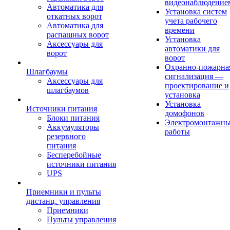
видеонаблюдение
Автоматика для
Установка систем
откатных ворот
учета рабочего
Автоматика для
времени
распашных ворот
Установка
Аксессуары для
автоматики для
ворот
ворот
Охранно-пожарна
Шлагбаумы
сигнализация —
Аксессуары для
проектирование и
шлагбаумов
установка
Установка
Источники питания
домофонов
Блоки питания
Электромонтажн
Аккумуляторы
работы
резервного
питания
Бесперебойные
источники питания
UPS
Приемники и пульты
дистанц. управления
Приемники
Пульты управления