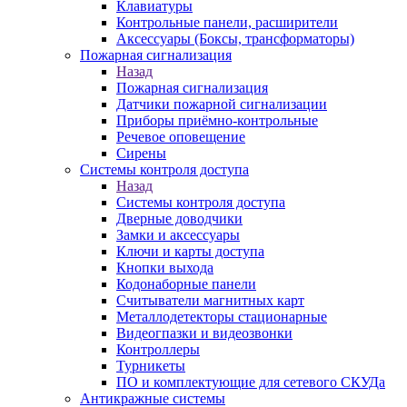
Клавиатуры
Контрольные панели, расширители
Аксессуары (Боксы, трансформаторы)
Пожарная сигнализация
Назад
Пожарная сигнализация
Датчики пожарной сигнализации
Приборы приёмно-контрольные
Речевое оповещение
Сирены
Системы контроля доступа
Назад
Системы контроля доступа
Дверные доводчики
Замки и аксессуары
Ключи и карты доступа
Кнопки выхода
Кодонаборные панели
Считыватели магнитных карт
Металлодетекторы стационарные
Видеогпазки и видеозвонки
Контроллеры
Турникеты
ПО и комплектующие для сетевого СКУДа
Антикражные системы