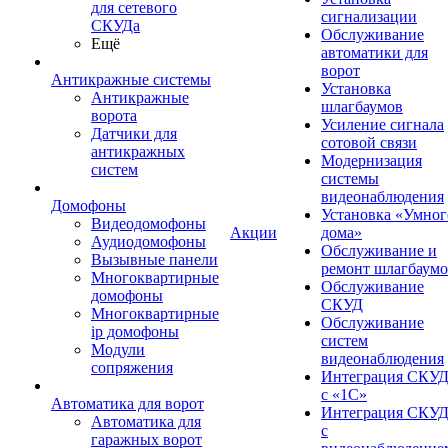
для сетевого
сигнализации
СКУДа
Обслуживание
Ещё
автоматики для
ворот
Антикражные системы
Установка
Антикражные
шлагбаумов
ворота
Усиление сигнала
Датчики для
сотовой связи
антикражных
Модернизация
систем
системы
видеонаблюдения
Домофоны
Установка «Умног
Видеодомофоны
Акции
дома»
Аудиодомофоны
Обслуживание и
Вызывные панели
ремонт шлагбаум
Многоквартирные
Обслуживание
домофоны
СКУД
Многоквартирные
Обслуживание
ip домофоны
систем
Модули
видеонаблюдения
сопряжения
Интеграция СКУ
с «1С»
Автоматика для ворот
Интеграция СКУ
Автоматика для
с
гаражных ворот