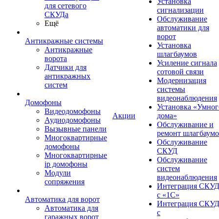
Установка
для сетевого
сигнализации
СКУДа
Обслуживание
Ещё
автоматики для
ворот
Антикражные системы
Установка
Антикражные
шлагбаумов
ворота
Усиление сигнала
Датчики для
сотовой связи
антикражных
Модернизация
систем
системы
видеонаблюдения
Домофоны
Установка «Умног
Видеодомофоны
Акции
дома»
Аудиодомофоны
Обслуживание и
Вызывные панели
ремонт шлагбаум
Многоквартирные
Обслуживание
домофоны
СКУД
Многоквартирные
Обслуживание
ip домофоны
систем
Модули
видеонаблюдения
сопряжения
Интеграция СКУ
с «1С»
Автоматика для ворот
Интеграция СКУ
Автоматика для
с
гаражных ворот