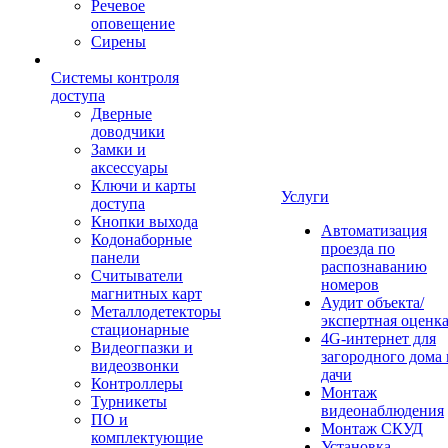
Речевое
оповещение
Сирены
Системы контроля
доступа
Дверные
доводчики
Замки и
аксессуары
Ключи и карты
Услуги
доступа
Кнопки выхода
Автоматизация
Кодонаборные
проезда по
панели
распознаванию
Считыватели
номеров
магнитных карт
Аудит объекта/
Металлодетекторы
экспертная оценк
стационарные
4G-интернет для
Видеогпазки и
загородного дома 
видеозвонки
дачи
Контроллеры
Монтаж
Турникеты
видеонаблюдения
ПО и
Монтаж СКУД
комплектующие
Установка