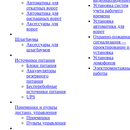
видеонаблюдение
Автоматика для
Установка систем
откатных ворот
учета рабочего
Автоматика для
времени
распашных ворот
Установка
Аксессуары для
автоматики для
ворот
ворот
Охранно-пожарна
Шлагбаумы
сигнализация —
Аксессуары для
проектирование и
шлагбаумов
установка
Установка
Источники питания
домофонов
Блоки питания
Электромонтажн
Аккумуляторы
работы
резервного
питания
Бесперебойные
источники питания
UPS
Приемники и пульты
дистанц. управления
Приемники
Пульты управления