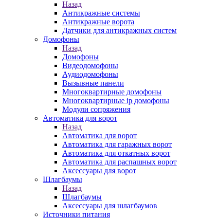
Назад
Антикражные системы
Антикражные ворота
Датчики для антикражных систем
Домофоны
Назад
Домофоны
Видеодомофоны
Аудиодомофоны
Вызывные панели
Многоквартирные домофоны
Многоквартирные ip домофоны
Модули сопряжения
Автоматика для ворот
Назад
Автоматика для ворот
Автоматика для гаражных ворот
Автоматика для откатных ворот
Автоматика для распашных ворот
Аксессуары для ворот
Шлагбаумы
Назад
Шлагбаумы
Аксессуары для шлагбаумов
Источники питания