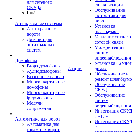
для сетевого
сигнализации
СКУДа
Обслуживание
Ещё
автоматики для
ворот
Антикражные системы
Установка
Антикражные
шлагбаумов
ворота
Усиление сигнала
Датчики для
сотовой связи
антикражных
Модернизация
систем
системы
видеонаблюдения
Домофоны
Установка «Умног
Видеодомофоны
Акции
дома»
Аудиодомофоны
Обслуживание и
Вызывные панели
ремонт шлагбаум
Многоквартирные
Обслуживание
домофоны
СКУД
Многоквартирные
Обслуживание
ip домофоны
систем
Модули
видеонаблюдения
сопряжения
Интеграция СКУ
с «1С»
Автоматика для ворот
Интеграция СКУ
Автоматика для
с
гаражных ворот