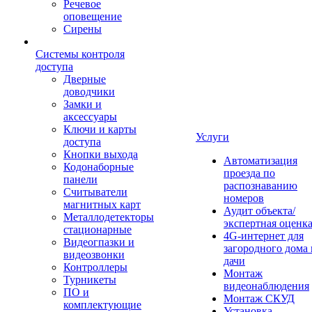
Речевое
оповещение
Сирены
Системы контроля
доступа
Дверные
доводчики
Замки и
аксессуары
Ключи и карты
Услуги
доступа
Кнопки выхода
Автоматизация
Кодонаборные
проезда по
панели
распознаванию
Считыватели
номеров
магнитных карт
Аудит объекта/
Металлодетекторы
экспертная оценк
стационарные
4G-интернет для
Видеогпазки и
загородного дома 
видеозвонки
дачи
Контроллеры
Монтаж
Турникеты
видеонаблюдения
ПО и
Монтаж СКУД
комплектующие
Установка