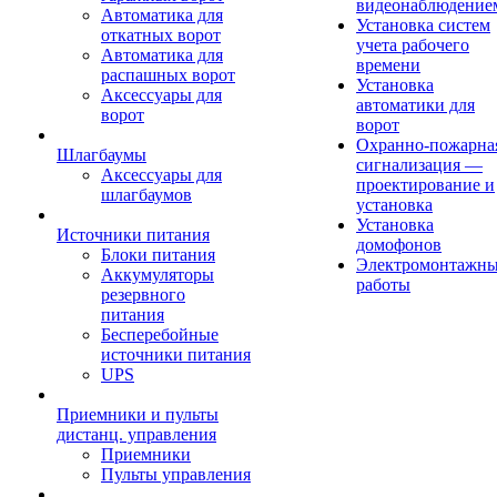
видеонаблюдение
Автоматика для
Установка систем
откатных ворот
учета рабочего
Автоматика для
времени
распашных ворот
Установка
Аксессуары для
автоматики для
ворот
ворот
Охранно-пожарна
Шлагбаумы
сигнализация —
Аксессуары для
проектирование и
шлагбаумов
установка
Установка
Источники питания
домофонов
Блоки питания
Электромонтажн
Аккумуляторы
работы
резервного
питания
Бесперебойные
источники питания
UPS
Приемники и пульты
дистанц. управления
Приемники
Пульты управления