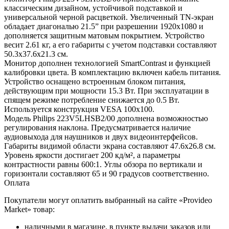
классическим дизайном, устойчивой подставкой и
универсальной черной расцветкой. Увеличенный TN-экран
обладает диагональю 21.5” при разрешении 1920х1080 и
дополняется защитным матовым покрытием. Устройство
весит 2.61 кг, а его габариты с учетом подставки составляют
50.3х37.6х21.3 см.
Монитор дополнен технологией SmartContrast и функцией
калибровки цвета. В комплектацию включен кабель питания.
Устройство оснащено встроенным блоком питания,
действующим при мощности 15.3 Вт. При эксплуатации в
спящем режиме потребление снижается до 0.5 Вт.
Используется конструкция VESA 100x100.
Модель Philips 223V5LHSB2/00 дополнена возможностью
регулирования наклона. Предусматривается наличие
аудиовыхода для наушников и двух видеоинтерфейсов.
Габариты видимой области экрана составляют 47.6х26.8 см.
Уровень яркости достигает 200 кд/м², а параметры
контрастности равны 600:1. Углы обзора по вертикали и
горизонтали составляют 65 и 90 градусов соответственно.
Оплата
Покупатели могут оплатить выбранный на сайте «Provideo
Market» товар:
наличными в магазине, в пункте выдачи заказов или