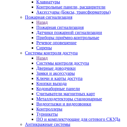
Клавиатуры
Контрольные панели, расширители
Аксессуары (Боксы, трансформаторы)
Пожарная сигнализация
Назад
Пожарная сигнализация
Датчики пожарной сигнализации
Приборы приёмно-контрольные
Речевое оповещение
Сирены
Системы контроля доступа
Назад
Системы контроля доступа
Дверные доводчики
Замки и аксессуары
Ключи и карты доступа
Кнопки выхода
Кодонаборные панели
Считыватели магнитных карт
Металлодетекторы стационарные
Видеогпазки и видеозвонки
Контроллеры
Турникеты
ПО и комплектующие для сетевого СКУДа
Антикражные системы