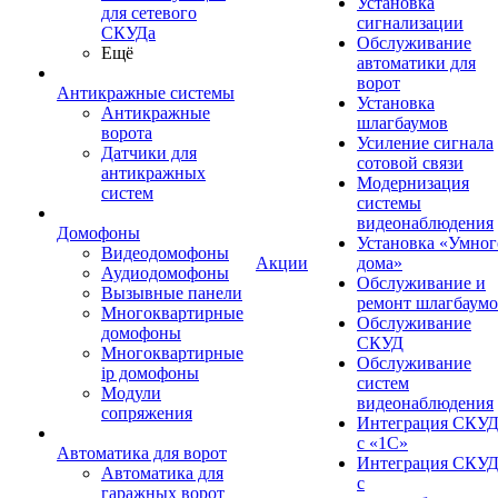
Установка
для сетевого
сигнализации
СКУДа
Обслуживание
Ещё
автоматики для
ворот
Антикражные системы
Установка
Антикражные
шлагбаумов
ворота
Усиление сигнала
Датчики для
сотовой связи
антикражных
Модернизация
систем
системы
видеонаблюдения
Домофоны
Установка «Умног
Видеодомофоны
Акции
дома»
Аудиодомофоны
Обслуживание и
Вызывные панели
ремонт шлагбаум
Многоквартирные
Обслуживание
домофоны
СКУД
Многоквартирные
Обслуживание
ip домофоны
систем
Модули
видеонаблюдения
сопряжения
Интеграция СКУ
с «1С»
Автоматика для ворот
Интеграция СКУ
Автоматика для
с
гаражных ворот