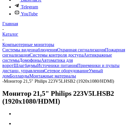
Telegram
YouTube
Главная
-
Каталог
-
Компьютерные мониторы
Системы видеонаблюдения
Охранная сигнализация
Пожарная
сигнализация
Системы контроля доступа
Антикражные
системы
Домофоны
Автоматика для
ворот
Шлагбаумы
Источники питания
Приемники и пульты
дистанц. управления
Сетевое оборудование
Умный
дом
Болларды
Монтажные материалы
-
Монитор 21,5" Philips 223V5LHSB2 (1920х1080/HDMI)
Монитор 21,5" Philips 223V5LHSB2
(1920х1080/HDMI)