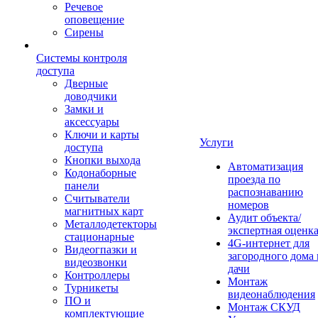
Речевое
оповещение
Сирены
Системы контроля
доступа
Дверные
доводчики
Замки и
аксессуары
Ключи и карты
Услуги
доступа
Кнопки выхода
Автоматизация
Кодонаборные
проезда по
панели
распознаванию
Считыватели
номеров
магнитных карт
Аудит объекта/
Металлодетекторы
экспертная оценк
стационарные
4G-интернет для
Видеогпазки и
загородного дома 
видеозвонки
дачи
Контроллеры
Монтаж
Турникеты
видеонаблюдения
ПО и
Монтаж СКУД
комплектующие