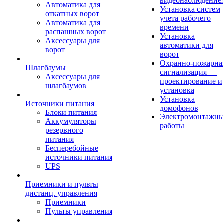
видеонаблюдение
Автоматика для
Установка систем
откатных ворот
учета рабочего
Автоматика для
времени
распашных ворот
Установка
Аксессуары для
автоматики для
ворот
ворот
Охранно-пожарна
Шлагбаумы
сигнализация —
Аксессуары для
проектирование и
шлагбаумов
установка
Установка
Источники питания
домофонов
Блоки питания
Электромонтажн
Аккумуляторы
работы
резервного
питания
Бесперебойные
источники питания
UPS
Приемники и пульты
дистанц. управления
Приемники
Пульты управления