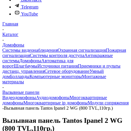
Telegram
YouTube
Главная
-
Каталог
-
Домофоны
Системы видеонаблюдения
Охранная сигнализация
Пожарная
сигнализация
Системы контроля доступа
Антикражные
системы
Домофоны
Автоматика для
ворот
Шлагбаумы
Источники питания
Приемники и пульты
дистанц. управления
Сетевое оборудование
Умный
дом
Болларды
Компьютерные мониторы
Монтажные
материалы
-
Вызывные панели
Видеодомофоны
Аудиодомофоны
Многоквартирные
домофоны
Многоквартирные ip домофоны
Модули сопряжения
-
Вызывная панель Tantos Ipanel 2 WG (800 TVL,110гр.)
Вызывная панель Tantos Ipanel 2 WG
(800 TVL,110гр.)