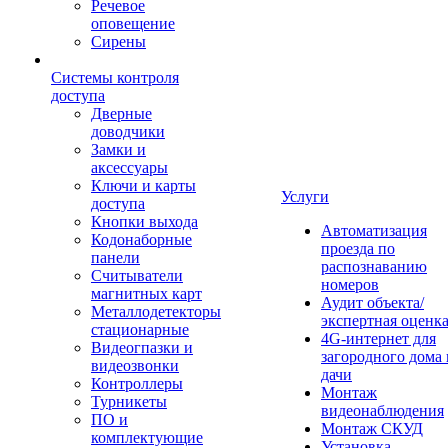
Речевое
оповещение
Сирены
Системы контроля
доступа
Дверные
доводчики
Замки и
аксессуары
Ключи и карты
Услуги
доступа
Кнопки выхода
Автоматизация
Кодонаборные
проезда по
панели
распознаванию
Считыватели
номеров
магнитных карт
Аудит объекта/
Металлодетекторы
экспертная оценк
стационарные
4G-интернет для
Видеогпазки и
загородного дома 
видеозвонки
дачи
Контроллеры
Монтаж
Турникеты
видеонаблюдения
ПО и
Монтаж СКУД
комплектующие
Установка