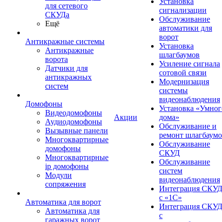
Установка
для сетевого
сигнализации
СКУДа
Обслуживание
Ещё
автоматики для
ворот
Антикражные системы
Установка
Антикражные
шлагбаумов
ворота
Усиление сигнала
Датчики для
сотовой связи
антикражных
Модернизация
систем
системы
видеонаблюдения
Домофоны
Установка «Умног
Видеодомофоны
Акции
дома»
Аудиодомофоны
Обслуживание и
Вызывные панели
ремонт шлагбаум
Многоквартирные
Обслуживание
домофоны
СКУД
Многоквартирные
Обслуживание
ip домофоны
систем
Модули
видеонаблюдения
сопряжения
Интеграция СКУ
с «1С»
Автоматика для ворот
Интеграция СКУ
Автоматика для
с
гаражных ворот