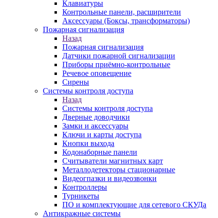
Клавиатуры
Контрольные панели, расширители
Аксессуары (Боксы, трансформаторы)
Пожарная сигнализация
Назад
Пожарная сигнализация
Датчики пожарной сигнализации
Приборы приёмно-контрольные
Речевое оповещение
Сирены
Системы контроля доступа
Назад
Системы контроля доступа
Дверные доводчики
Замки и аксессуары
Ключи и карты доступа
Кнопки выхода
Кодонаборные панели
Считыватели магнитных карт
Металлодетекторы стационарные
Видеогпазки и видеозвонки
Контроллеры
Турникеты
ПО и комплектующие для сетевого СКУДа
Антикражные системы