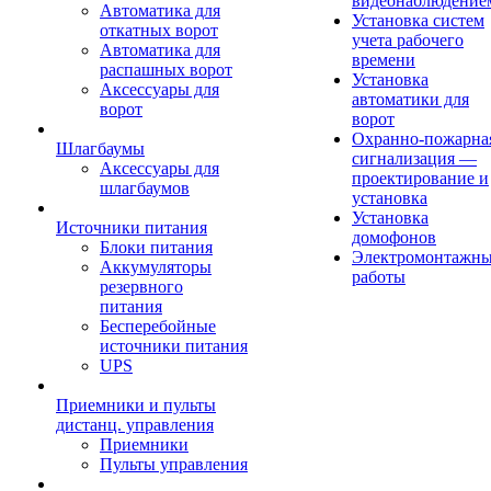
видеонаблюдение
Автоматика для
Установка систем
откатных ворот
учета рабочего
Автоматика для
времени
распашных ворот
Установка
Аксессуары для
автоматики для
ворот
ворот
Охранно-пожарна
Шлагбаумы
сигнализация —
Аксессуары для
проектирование и
шлагбаумов
установка
Установка
Источники питания
домофонов
Блоки питания
Электромонтажн
Аккумуляторы
работы
резервного
питания
Бесперебойные
источники питания
UPS
Приемники и пульты
дистанц. управления
Приемники
Пульты управления