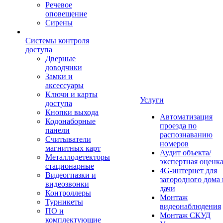
Речевое
оповещение
Сирены
Системы контроля
доступа
Дверные
доводчики
Замки и
аксессуары
Ключи и карты
Услуги
доступа
Кнопки выхода
Автоматизация
Кодонаборные
проезда по
панели
распознаванию
Считыватели
номеров
магнитных карт
Аудит объекта/
Металлодетекторы
экспертная оценк
стационарные
4G-интернет для
Видеогпазки и
загородного дома 
видеозвонки
дачи
Контроллеры
Монтаж
Турникеты
видеонаблюдения
ПО и
Монтаж СКУД
комплектующие