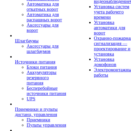
видеонаблюдение
Автоматика для
Установка систем
откатных ворот
учета рабочего
Автоматика для
времени
распашных ворот
Установка
Аксессуары для
автоматики для
ворот
ворот
Охранно-пожарна
Шлагбаумы
сигнализация —
Аксессуары для
проектирование и
шлагбаумов
установка
Установка
Источники питания
домофонов
Блоки питания
Электромонтажн
Аккумуляторы
работы
резервного
питания
Бесперебойные
источники питания
UPS
Приемники и пульты
дистанц. управления
Приемники
Пульты управления