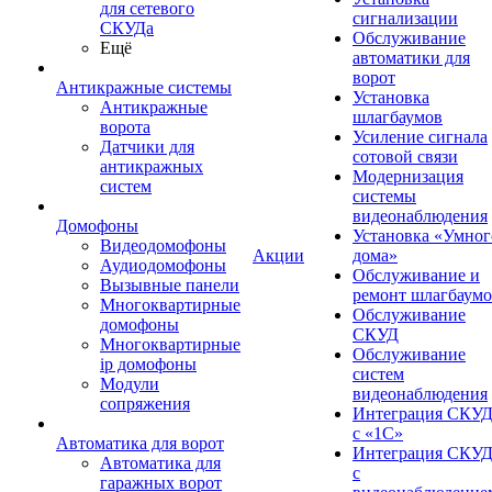
для сетевого
сигнализации
СКУДа
Обслуживание
Ещё
автоматики для
ворот
Антикражные системы
Установка
Антикражные
шлагбаумов
ворота
Усиление сигнала
Датчики для
сотовой связи
антикражных
Модернизация
систем
системы
видеонаблюдения
Домофоны
Установка «Умног
Видеодомофоны
Акции
дома»
Аудиодомофоны
Обслуживание и
Вызывные панели
ремонт шлагбаум
Многоквартирные
Обслуживание
домофоны
СКУД
Многоквартирные
Обслуживание
ip домофоны
систем
Модули
видеонаблюдения
сопряжения
Интеграция СКУ
с «1С»
Автоматика для ворот
Интеграция СКУ
Автоматика для
с
гаражных ворот