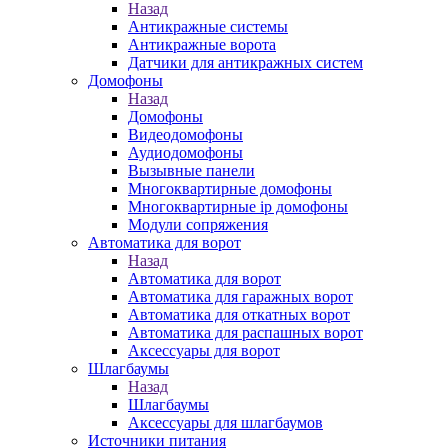
Назад
Антикражные системы
Антикражные ворота
Датчики для антикражных систем
Домофоны
Назад
Домофоны
Видеодомофоны
Аудиодомофоны
Вызывные панели
Многоквартирные домофоны
Многоквартирные ip домофоны
Модули сопряжения
Автоматика для ворот
Назад
Автоматика для ворот
Автоматика для гаражных ворот
Автоматика для откатных ворот
Автоматика для распашных ворот
Аксессуары для ворот
Шлагбаумы
Назад
Шлагбаумы
Аксессуары для шлагбаумов
Источники питания