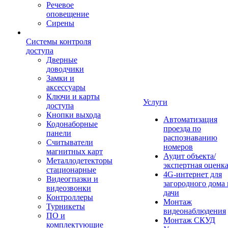
Речевое
оповещение
Сирены
Системы контроля
доступа
Дверные
доводчики
Замки и
аксессуары
Ключи и карты
Услуги
доступа
Кнопки выхода
Автоматизация
Кодонаборные
проезда по
панели
распознаванию
Считыватели
номеров
магнитных карт
Аудит объекта/
Металлодетекторы
экспертная оценк
стационарные
4G-интернет для
Видеогпазки и
загородного дома 
видеозвонки
дачи
Контроллеры
Монтаж
Турникеты
видеонаблюдения
ПО и
Монтаж СКУД
комплектующие