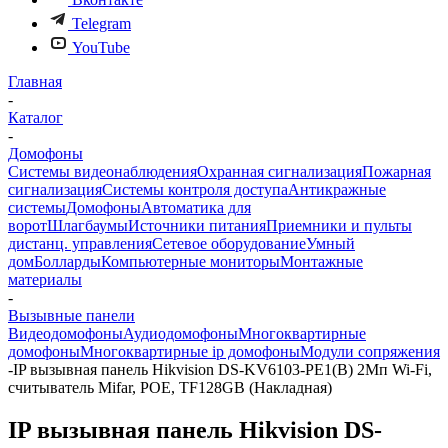
Telegram
YouTube
Главная
-
Каталог
-
Домофоны
Системы видеонаблюдения
Охранная сигнализация
Пожарная
сигнализация
Системы контроля доступа
Антикражные
системы
Домофоны
Автоматика для
ворот
Шлагбаумы
Источники питания
Приемники и пульты
дистанц. управления
Сетевое оборудование
Умный
дом
Болларды
Компьютерные мониторы
Монтажные
материалы
-
Вызывные панели
Видеодомофоны
Аудиодомофоны
Многоквартирные
домофоны
Многоквартирные ip домофоны
Модули сопряжения
-
IP вызывная панель Hikvision DS-KV6103-PE1(B) 2Мп Wi-Fi,
считыватель Mifar, POE, TF128GB (Накладная)
IP вызывная панель Hikvision DS-