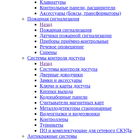
Клавиатуры
Контрольные панели, расширители
Аксессуары (Боксы, трансформаторы)
Пожарная сигнализация
Назад
Пожарная сигнализация
Датчики пожарной сигнализации
Приборы приёмно-контрольные
Речевое оповещение
Сирены
Системы контроля доступа
Назад
Системы контроля доступа
Дверные доводчики
Замки и аксессуары
Ключи и карты доступа
Кнопки выхода
Кодонаборные панели
Считыватели магнитных карт
Металлодетекторы стационарные
Видеогпазки и видеозвонки
Контроллеры
Турникеты
ПО и комплектующие для сетевого СКУДа
Антикражные системы