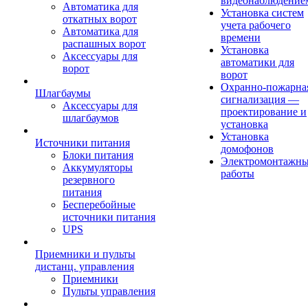
видеонаблюдение
Автоматика для
Установка систем
откатных ворот
учета рабочего
Автоматика для
времени
распашных ворот
Установка
Аксессуары для
автоматики для
ворот
ворот
Охранно-пожарна
Шлагбаумы
сигнализация —
Аксессуары для
проектирование и
шлагбаумов
установка
Установка
Источники питания
домофонов
Блоки питания
Электромонтажн
Аккумуляторы
работы
резервного
питания
Бесперебойные
источники питания
UPS
Приемники и пульты
дистанц. управления
Приемники
Пульты управления