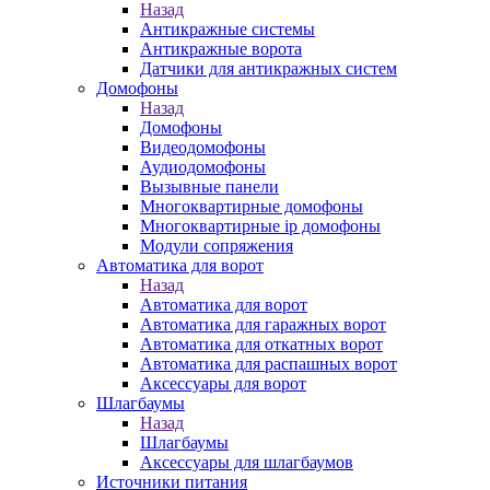
Назад
Антикражные системы
Антикражные ворота
Датчики для антикражных систем
Домофоны
Назад
Домофоны
Видеодомофоны
Аудиодомофоны
Вызывные панели
Многоквартирные домофоны
Многоквартирные ip домофоны
Модули сопряжения
Автоматика для ворот
Назад
Автоматика для ворот
Автоматика для гаражных ворот
Автоматика для откатных ворот
Автоматика для распашных ворот
Аксессуары для ворот
Шлагбаумы
Назад
Шлагбаумы
Аксессуары для шлагбаумов
Источники питания