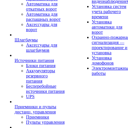
видеонаблюдение
Автоматика для
Установка систем
откатных ворот
учета рабочего
Автоматика для
времени
распашных ворот
Установка
Аксессуары для
автоматики для
ворот
ворот
Охранно-пожарна
Шлагбаумы
сигнализация —
Аксессуары для
проектирование и
шлагбаумов
установка
Установка
Источники питания
домофонов
Блоки питания
Электромонтажн
Аккумуляторы
работы
резервного
питания
Бесперебойные
источники питания
UPS
Приемники и пульты
дистанц. управления
Приемники
Пульты управления