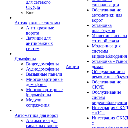
для сетевого
сигнализации
СКУДа
Обслуживание
Ещё
автоматики для
ворот
Антикражные системы
Установка
Антикражные
шлагбаумов
ворота
Усиление сигнала
Датчики для
сотовой связи
антикражных
Модернизация
систем
системы
видеонаблюдения
Домофоны
Установка «Умног
Видеодомофоны
Акции
дома»
Аудиодомофоны
Обслуживание и
Вызывные панели
ремонт шлагбаум
Многоквартирные
Обслуживание
домофоны
СКУД
Многоквартирные
Обслуживание
ip домофоны
систем
Модули
видеонаблюдения
сопряжения
Интеграция СКУ
с «1С»
Автоматика для ворот
Интеграция СКУ
Автоматика для
с
гаражных ворот