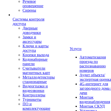
Речевое
оповещение
Сирены
Системы контроля
доступа
Дверные
доводчики
Замки и
аксессуары
Ключи и карты
Услуги
доступа
Кнопки выхода
Автоматизация
Кодонаборные
проезда по
панели
распознаванию
Считыватели
номеров
магнитных карт
Аудит объекта/
Металлодетекторы
экспертная оценк
стационарные
4G-интернет для
Видеогпазки и
загородного дома 
видеозвонки
дачи
Контроллеры
Монтаж
Турникеты
видеонаблюдения
ПО и
Монтаж СКУД
комплектующие
Установка