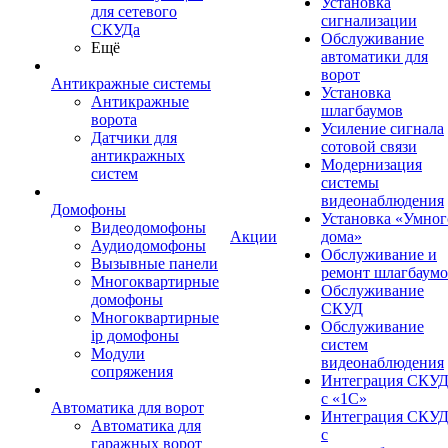
Установка
для сетевого
сигнализации
СКУДа
Обслуживание
Ещё
автоматики для
ворот
Антикражные системы
Установка
Антикражные
шлагбаумов
ворота
Усиление сигнала
Датчики для
сотовой связи
антикражных
Модернизация
систем
системы
видеонаблюдения
Домофоны
Установка «Умног
Видеодомофоны
Акции
дома»
Аудиодомофоны
Обслуживание и
Вызывные панели
ремонт шлагбаум
Многоквартирные
Обслуживание
домофоны
СКУД
Многоквартирные
Обслуживание
ip домофоны
систем
Модули
видеонаблюдения
сопряжения
Интеграция СКУ
с «1С»
Автоматика для ворот
Интеграция СКУ
Автоматика для
с
гаражных ворот