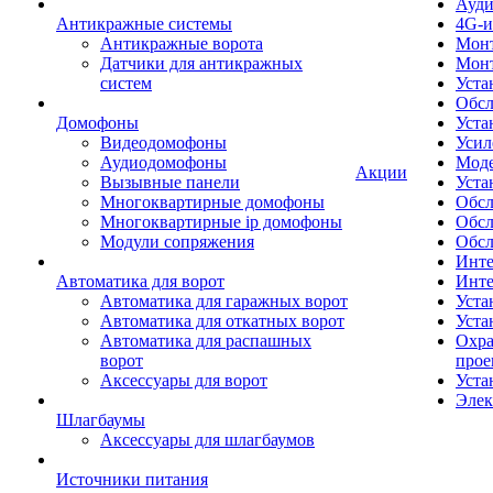
Ауди
Антикражные системы
4G-и
Антикражные ворота
Монт
Датчики для антикражных
Мон
систем
Уста
Обсл
Домофоны
Уста
Видеодомофоны
Усил
Аудиодомофоны
Моде
Акции
Вызывные панели
Уста
Многоквартирные домофоны
Обсл
Многоквартирные ip домофоны
Обс
Модули сопряжения
Обсл
Инте
Автоматика для ворот
Инте
Автоматика для гаражных ворот
Уста
Автоматика для откатных ворот
Уста
Автоматика для распашных
Охра
ворот
прое
Аксессуары для ворот
Уста
Элек
Шлагбаумы
Аксессуары для шлагбаумов
Источники питания