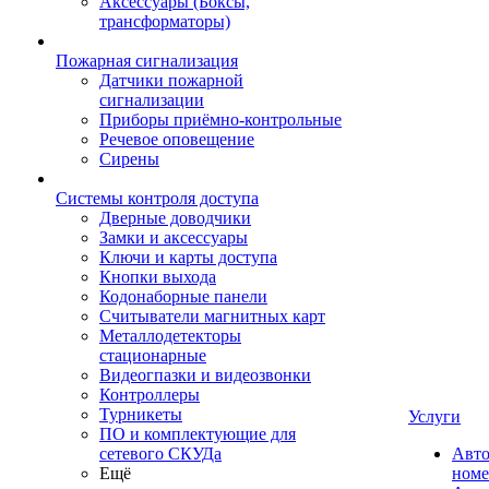
Аксессуары (Боксы,
трансформаторы)
Пожарная сигнализация
Датчики пожарной
сигнализации
Приборы приёмно-контрольные
Речевое оповещение
Сирены
Системы контроля доступа
Дверные доводчики
Замки и аксессуары
Ключи и карты доступа
Кнопки выхода
Кодонаборные панели
Считыватели магнитных карт
Металлодетекторы
стационарные
Видеогпазки и видеозвонки
Контроллеры
Турникеты
Услуги
ПО и комплектующие для
сетевого СКУДа
Авто
Ещё
номе