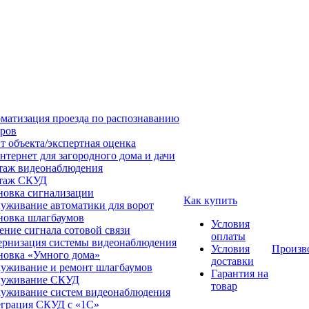
матизация проезда по распознаванию
ров
т объекта/экспертная оценка
нтернет для загородного дома и дачи
аж видеонаблюдения
таж СКУД
новка сигнализации
Как купить
уживание автоматики для ворот
новка шлагбаумов
Условия
ение сигнала сотовой связи
оплаты
рнизация системы видеонаблюдения
Условия
Произв
новка «Умного дома»
доставки
уживание и ремонт шлагбаумов
Гарантия на
луживание СКУД
товар
уживание систем видеонаблюдения
грация СКУД с «1С»