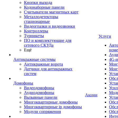
Кнопки выхода
Кодонаборные панели
Считыватели магнитных карт
Металлодетекторы
стационарные
Видеогпазки и видеозвонки
Контроллеры
Турникеты
Услуги
ПО и комплектующие для
сетевого СКУДа
Авто
Ещё
номе
Ауди
Антикражные системы
4G-и
Антикражные ворота
Монт
Датчики для антикражных
Мон
систем
Уста
Обсл
Домофоны
Уста
Видеодомофоны
Усил
Аудиодомофоны
Моде
Акции
Вызывные панели
Уста
Многоквартирные домофоны
Обсл
Многоквартирные ip домофоны
Обс
Модули сопряжения
Обсл
Инте