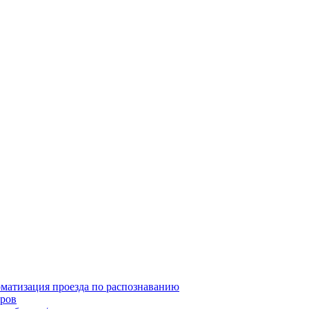
матизация проезда по распознаванию
ров