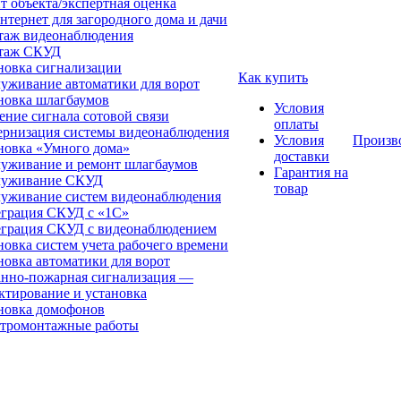
т объекта/экспертная оценка
нтернет для загородного дома и дачи
аж видеонаблюдения
таж СКУД
новка сигнализации
Как купить
уживание автоматики для ворот
новка шлагбаумов
Условия
ение сигнала сотовой связи
оплаты
рнизация системы видеонаблюдения
Условия
Произв
новка «Умного дома»
доставки
уживание и ремонт шлагбаумов
Гарантия на
луживание СКУД
товар
уживание систем видеонаблюдения
грация СКУД с «1С»
грация СКУД с видеонаблюдением
новка систем учета рабочего времени
новка автоматики для ворот
нно-пожарная сигнализация —
ктирование и установка
новка домофонов
тромонтажные работы