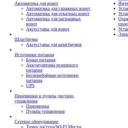
Автоматика для ворот
Инте
Автоматика для гаражных ворот
Уста
Автоматика для откатных ворот
Уста
Автоматика для распашных
Охра
ворот
прое
Аксессуары для ворот
Уста
Элек
Шлагбаумы
Аксессуары для шлагбаумов
Источники питания
Блоки питания
Аккумуляторы резервного
питания
Бесперебойные источники
питания
UPS
Приемники и пульты дистанц.
управления
Приемники
Пульты управления
Сетевое оборудование
Точки доступа/WI-FI Мосты