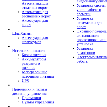
видеонаблюдение
Автоматика для
Установка систем
откатных ворот
учета рабочего
Автоматика для
времени
распашных ворот
Установка
Аксессуары для
автоматики для
ворот
ворот
Охранно-пожарна
Шлагбаумы
сигнализация —
Аксессуары для
проектирование и
шлагбаумов
установка
Установка
Источники питания
домофонов
Блоки питания
Электромонтажн
Аккумуляторы
работы
резервного
питания
Бесперебойные
источники питания
UPS
Приемники и пульты
дистанц. управления
Приемники
Пульты управления