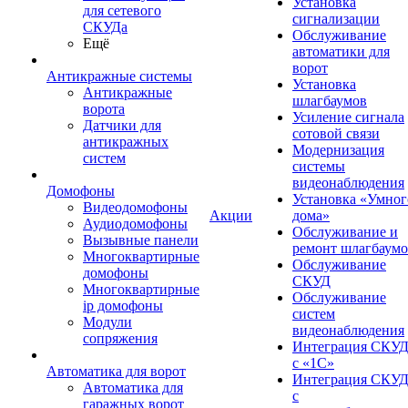
Установка
для сетевого
сигнализации
СКУДа
Обслуживание
Ещё
автоматики для
ворот
Антикражные системы
Установка
Антикражные
шлагбаумов
ворота
Усиление сигнала
Датчики для
сотовой связи
антикражных
Модернизация
систем
системы
видеонаблюдения
Домофоны
Установка «Умног
Видеодомофоны
Акции
дома»
Аудиодомофоны
Обслуживание и
Вызывные панели
ремонт шлагбаум
Многоквартирные
Обслуживание
домофоны
СКУД
Многоквартирные
Обслуживание
ip домофоны
систем
Модули
видеонаблюдения
сопряжения
Интеграция СКУ
с «1С»
Автоматика для ворот
Интеграция СКУ
Автоматика для
с
гаражных ворот