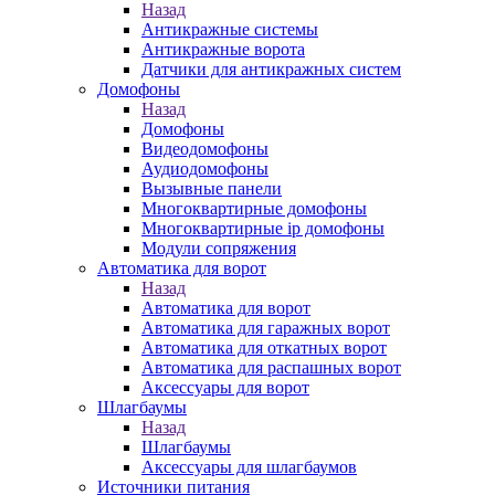
Назад
Антикражные системы
Антикражные ворота
Датчики для антикражных систем
Домофоны
Назад
Домофоны
Видеодомофоны
Аудиодомофоны
Вызывные панели
Многоквартирные домофоны
Многоквартирные ip домофоны
Модули сопряжения
Автоматика для ворот
Назад
Автоматика для ворот
Автоматика для гаражных ворот
Автоматика для откатных ворот
Автоматика для распашных ворот
Аксессуары для ворот
Шлагбаумы
Назад
Шлагбаумы
Аксессуары для шлагбаумов
Источники питания