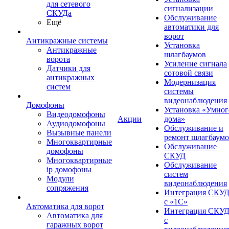
для сетевого
сигнализации
СКУДа
Обслуживание
Ещё
автоматики для
ворот
Антикражные системы
Установка
Антикражные
шлагбаумов
ворота
Усиление сигнала
Датчики для
сотовой связи
антикражных
Модернизация
систем
системы
видеонаблюдения
Домофоны
Установка «Умног
Видеодомофоны
Акции
дома»
Аудиодомофоны
Обслуживание и
Вызывные панели
ремонт шлагбаум
Многоквартирные
Обслуживание
домофоны
СКУД
Многоквартирные
Обслуживание
ip домофоны
систем
Модули
видеонаблюдения
сопряжения
Интеграция СКУ
с «1С»
Автоматика для ворот
Интеграция СКУ
Автоматика для
с
гаражных ворот