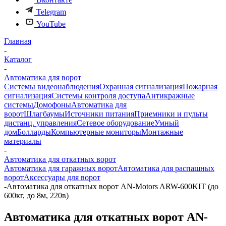
Telegram
YouTube
Главная
-
Каталог
-
Автоматика для ворот
Системы видеонаблюдения
Охранная сигнализация
Пожарная
сигнализация
Системы контроля доступа
Антикражные
системы
Домофоны
Автоматика для
ворот
Шлагбаумы
Источники питания
Приемники и пульты
дистанц. управления
Сетевое оборудование
Умный
дом
Болларды
Компьютерные мониторы
Монтажные
материалы
-
Автоматика для откатных ворот
Автоматика для гаражных ворот
Автоматика для распашных
ворот
Аксессуары для ворот
-
Автоматика для откатных ворот AN-Motors ARW-600KIT (до
600кг, до 8м, 220в)
Автоматика для откатных ворот AN-