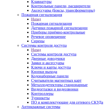
Клавиатуры
Контрольные панели, расширители
Аксессуары (Боксы, трансформаторы)
Пожарная сигнализация
Назад
Пожарная сигнализация
Датчики пожарной сигнализации
Приборы приёмно-контрольные
Речевое оповещение
Сирены
Системы контроля доступа
Назад
Системы контроля доступа
Дверные доводчики
Замки и аксессуары
Ключи и карты доступа
Кнопки выхода
Кодонаборные панели
Считыватели магнитных карт
Металлодетекторы стационарные
Видеогпазки и видеозвонки
Контроллеры
Турникеты
ПО и комплектующие для сетевого СКУДа
Антикражные системы