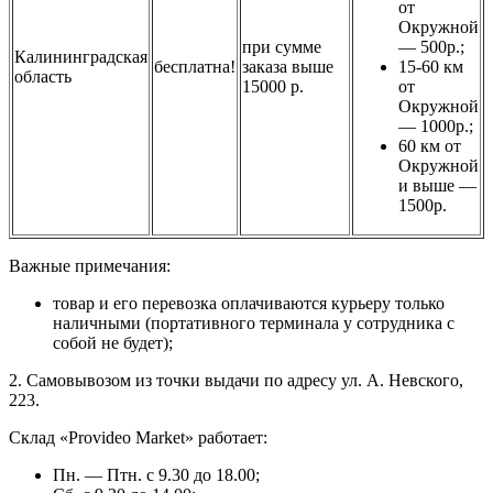
от
Окружной
при сумме
— 500р.;
Калининградская
бесплатна!
заказа выше
15-60 км
область
15000 р.
от
Окружной
— 1000р.;
60 км от
Окружной
и выше —
1500р.
Важные примечания:
товар и его перевозка оплачиваются курьеру только
наличными (портативного терминала у сотрудника с
собой не будет);
2. Самовывозом из точки выдачи по адресу ул. А. Невского,
223.
Склад «Provideo Market» работает:
Пн. — Птн. с 9.30 до 18.00;