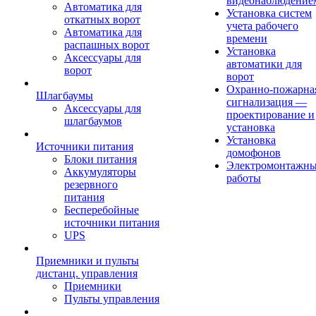
видеонаблюдение
Автоматика для
Установка систем
откатных ворот
учета рабочего
Автоматика для
времени
распашных ворот
Установка
Аксессуары для
автоматики для
ворот
ворот
Охранно-пожарна
Шлагбаумы
сигнализация —
Аксессуары для
проектирование и
шлагбаумов
установка
Установка
Источники питания
домофонов
Блоки питания
Электромонтажн
Аккумуляторы
работы
резервного
питания
Бесперебойные
источники питания
UPS
Приемники и пульты
дистанц. управления
Приемники
Пульты управления