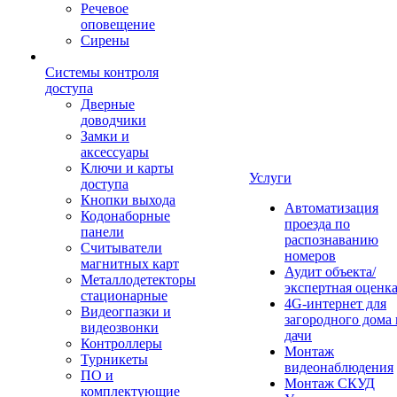
Речевое
оповещение
Сирены
Системы контроля
доступа
Дверные
доводчики
Замки и
аксессуары
Ключи и карты
Услуги
доступа
Кнопки выхода
Автоматизация
Кодонаборные
проезда по
панели
распознаванию
Считыватели
номеров
магнитных карт
Аудит объекта/
Металлодетекторы
экспертная оценк
стационарные
4G-интернет для
Видеогпазки и
загородного дома 
видеозвонки
дачи
Контроллеры
Монтаж
Турникеты
видеонаблюдения
ПО и
Монтаж СКУД
комплектующие