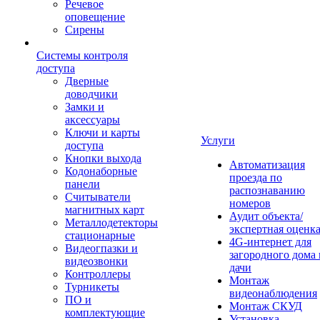
Речевое
оповещение
Сирены
Системы контроля
доступа
Дверные
доводчики
Замки и
аксессуары
Ключи и карты
Услуги
доступа
Кнопки выхода
Автоматизация
Кодонаборные
проезда по
панели
распознаванию
Считыватели
номеров
магнитных карт
Аудит объекта/
Металлодетекторы
экспертная оценк
стационарные
4G-интернет для
Видеогпазки и
загородного дома 
видеозвонки
дачи
Контроллеры
Монтаж
Турникеты
видеонаблюдения
ПО и
Монтаж СКУД
комплектующие
Установка