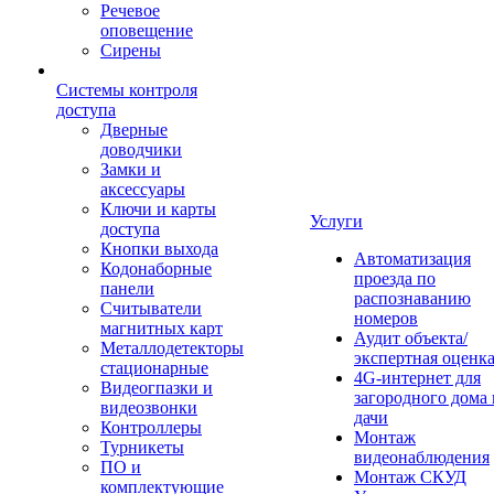
Речевое
оповещение
Сирены
Системы контроля
доступа
Дверные
доводчики
Замки и
аксессуары
Ключи и карты
Услуги
доступа
Кнопки выхода
Автоматизация
Кодонаборные
проезда по
панели
распознаванию
Считыватели
номеров
магнитных карт
Аудит объекта/
Металлодетекторы
экспертная оценк
стационарные
4G-интернет для
Видеогпазки и
загородного дома 
видеозвонки
дачи
Контроллеры
Монтаж
Турникеты
видеонаблюдения
ПО и
Монтаж СКУД
комплектующие