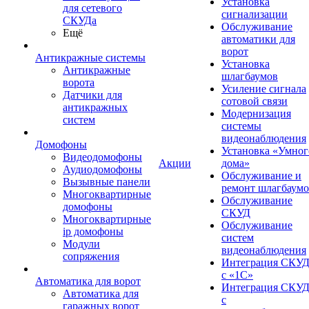
Установка
для сетевого
сигнализации
СКУДа
Обслуживание
Ещё
автоматики для
ворот
Антикражные системы
Установка
Антикражные
шлагбаумов
ворота
Усиление сигнала
Датчики для
сотовой связи
антикражных
Модернизация
систем
системы
видеонаблюдения
Домофоны
Установка «Умног
Видеодомофоны
Акции
дома»
Аудиодомофоны
Обслуживание и
Вызывные панели
ремонт шлагбаум
Многоквартирные
Обслуживание
домофоны
СКУД
Многоквартирные
Обслуживание
ip домофоны
систем
Модули
видеонаблюдения
сопряжения
Интеграция СКУ
с «1С»
Автоматика для ворот
Интеграция СКУ
Автоматика для
с
гаражных ворот