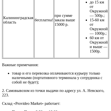
до 15 км
от
Окружной
при сумме
— 500р.;
Калининградская
бесплатна!
заказа выше
15-60 км
область
15000 р.
от
Окружной
— 1000р.;
60 км от
Окружной
и выше —
1500р.
Важные примечания:
товар и его перевозка оплачиваются курьеру только
наличными (портативного терминала у сотрудника с
собой не будет);
2. Самовывозом из точки выдачи по адресу ул. А. Невского,
223.
Склад «Provideo Market» работает: