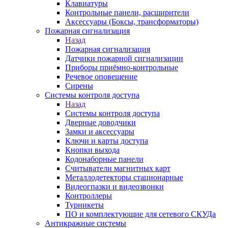
Клавиатуры
Контрольные панели, расширители
Аксессуары (Боксы, трансформаторы)
Пожарная сигнализация
Назад
Пожарная сигнализация
Датчики пожарной сигнализации
Приборы приёмно-контрольные
Речевое оповещение
Сирены
Системы контроля доступа
Назад
Системы контроля доступа
Дверные доводчики
Замки и аксессуары
Ключи и карты доступа
Кнопки выхода
Кодонаборные панели
Считыватели магнитных карт
Металлодетекторы стационарные
Видеогпазки и видеозвонки
Контроллеры
Турникеты
ПО и комплектующие для сетевого СКУДа
Антикражные системы