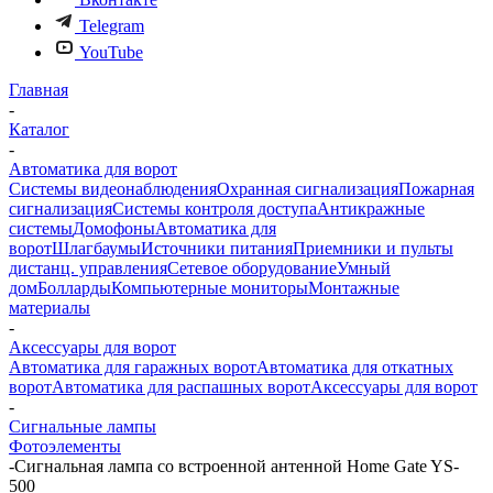
Telegram
YouTube
Главная
-
Каталог
-
Автоматика для ворот
Системы видеонаблюдения
Охранная сигнализация
Пожарная
сигнализация
Системы контроля доступа
Антикражные
системы
Домофоны
Автоматика для
ворот
Шлагбаумы
Источники питания
Приемники и пульты
дистанц. управления
Сетевое оборудование
Умный
дом
Болларды
Компьютерные мониторы
Монтажные
материалы
-
Аксессуары для ворот
Автоматика для гаражных ворот
Автоматика для откатных
ворот
Автоматика для распашных ворот
Аксессуары для ворот
-
Сигнальные лампы
Фотоэлементы
-
Сигнальная лампа со встроенной антенной Home Gate YS-
500