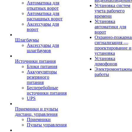
видеонаблюдение
Автоматика для
Установка систем
откатных ворот
учета рабочего
Автоматика для
времени
распашных ворот
Установка
Аксессуары для
автоматики для
ворот
ворот
Охранно-пожарна
Шлагбаумы
сигнализация —
Аксессуары для
проектирование и
шлагбаумов
установка
Установка
Источники питания
домофонов
Блоки питания
Электромонтажн
Аккумуляторы
работы
резервного
питания
Бесперебойные
источники питания
UPS
Приемники и пульты
дистанц. управления
Приемники
Пульты управления