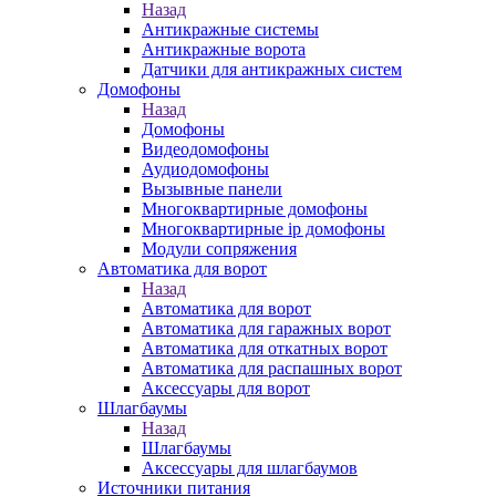
Назад
Антикражные системы
Антикражные ворота
Датчики для антикражных систем
Домофоны
Назад
Домофоны
Видеодомофоны
Аудиодомофоны
Вызывные панели
Многоквартирные домофоны
Многоквартирные ip домофоны
Модули сопряжения
Автоматика для ворот
Назад
Автоматика для ворот
Автоматика для гаражных ворот
Автоматика для откатных ворот
Автоматика для распашных ворот
Аксессуары для ворот
Шлагбаумы
Назад
Шлагбаумы
Аксессуары для шлагбаумов
Источники питания