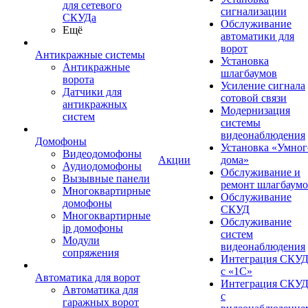
для сетевого
сигнализации
СКУДа
Обслуживание
Ещё
автоматики для
ворот
Антикражные системы
Установка
Антикражные
шлагбаумов
ворота
Усиление сигнала
Датчики для
сотовой связи
антикражных
Модернизация
систем
системы
видеонаблюдения
Домофоны
Установка «Умног
Видеодомофоны
Акции
дома»
Аудиодомофоны
Обслуживание и
Вызывные панели
ремонт шлагбаум
Многоквартирные
Обслуживание
домофоны
СКУД
Многоквартирные
Обслуживание
ip домофоны
систем
Модули
видеонаблюдения
сопряжения
Интеграция СКУ
с «1С»
Автоматика для ворот
Интеграция СКУ
Автоматика для
с
гаражных ворот