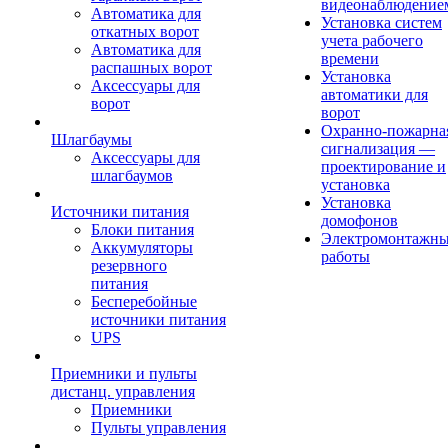
видеонаблюдение
Автоматика для
Установка систем
откатных ворот
учета рабочего
Автоматика для
времени
распашных ворот
Установка
Аксессуары для
автоматики для
ворот
ворот
Охранно-пожарна
Шлагбаумы
сигнализация —
Аксессуары для
проектирование и
шлагбаумов
установка
Установка
Источники питания
домофонов
Блоки питания
Электромонтажн
Аккумуляторы
работы
резервного
питания
Бесперебойные
источники питания
UPS
Приемники и пульты
дистанц. управления
Приемники
Пульты управления