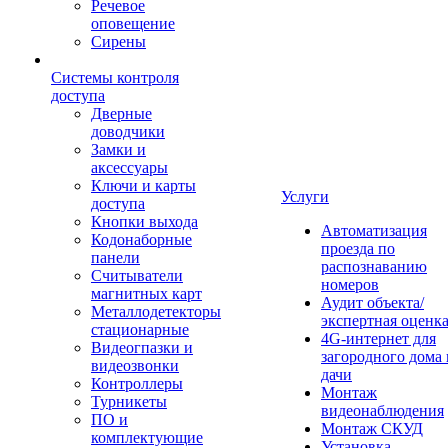
Речевое
оповещение
Сирены
Системы контроля
доступа
Дверные
доводчики
Замки и
аксессуары
Ключи и карты
Услуги
доступа
Кнопки выхода
Автоматизация
Кодонаборные
проезда по
панели
распознаванию
Считыватели
номеров
магнитных карт
Аудит объекта/
Металлодетекторы
экспертная оценк
стационарные
4G-интернет для
Видеогпазки и
загородного дома 
видеозвонки
дачи
Контроллеры
Монтаж
Турникеты
видеонаблюдения
ПО и
Монтаж СКУД
комплектующие
Установка