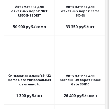
Автоматика для
Автоматика для
откатных ворот NICE
откатных ворот Came
RB500HSBDKIT
BX-68
50 900
руб.
/комп
33 350
руб.
/шт
Сигнальная лампа YS-422
Автоматика для
Home Gate Унивесальная
распашных ворот Home
с антенной,
Gate 350DC
светодиодная 24-230
вольт
1 300
руб.
/шт
26 400
руб.
/комп