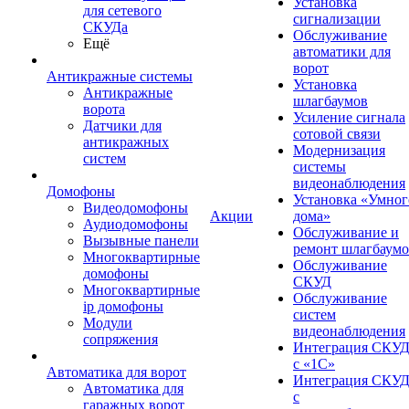
Установка
для сетевого
сигнализации
СКУДа
Обслуживание
Ещё
автоматики для
ворот
Антикражные системы
Установка
Антикражные
шлагбаумов
ворота
Усиление сигнала
Датчики для
сотовой связи
антикражных
Модернизация
систем
системы
видеонаблюдения
Домофоны
Установка «Умног
Видеодомофоны
Акции
дома»
Аудиодомофоны
Обслуживание и
Вызывные панели
ремонт шлагбаум
Многоквартирные
Обслуживание
домофоны
СКУД
Многоквартирные
Обслуживание
ip домофоны
систем
Модули
видеонаблюдения
сопряжения
Интеграция СКУ
с «1С»
Автоматика для ворот
Интеграция СКУ
Автоматика для
с
гаражных ворот