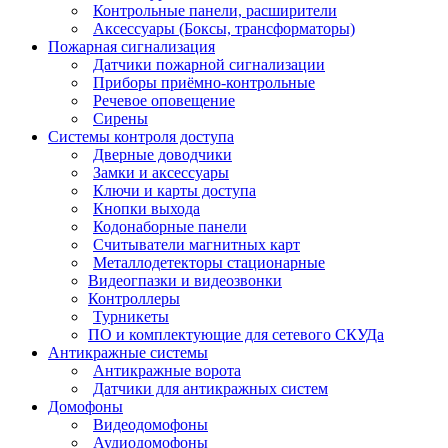
Контрольные панели, расширители
Аксессуары (Боксы, трансформаторы)
Пожарная сигнализация
Датчики пожарной сигнализации
Приборы приёмно-контрольные
Речевое оповещение
Сирены
Системы контроля доступа
Дверные доводчики
Замки и аксессуары
Ключи и карты доступа
Кнопки выхода
Кодонаборные панели
Считыватели магнитных карт
Металлодетекторы стационарные
Видеогпазки и видеозвонки
Контроллеры
Турникеты
ПО и комплектующие для сетевого СКУДа
Антикражные системы
Антикражные ворота
Датчики для антикражных систем
Домофоны
Видеодомофоны
Аудиодомофоны