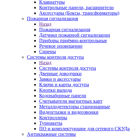
Клавиатуры
Контрольные панели, расширители
Аксессуары (Боксы, трансформаторы)
Пожарная сигнализация
Назад
Пожарная сигнализация
Датчики пожарной сигнализации
Приборы приёмно-контрольные
Речевое оповещение
Сирены
Системы контроля доступа
Назад
Системы контроля доступа
Дверные доводчики
Замки и аксессуары
Ключи и карты доступа
Кнопки выхода
Кодонаборные панели
Считыватели магнитных карт
Металлодетекторы стационарные
Видеогпазки и видеозвонки
Контроллеры
Турникеты
ПО и комплектующие для сетевого СКУДа
Антикражные системы