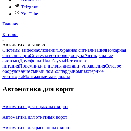
Telegram
YouTube
Главная
-
Каталог
-
Автоматика для ворот
Системы видеонаблюдения
Охранная сигнализация
Пожарная
сигнализация
Системы контроля доступа
Антикражные
системы
Домофоны
Шлагбаумы
Источники
питания
Приемники и пульты дистанц. управления
Сетевое
оборудование
Умный дом
Болларды
Компьютерные
мониторы
Монтажные материалы
Автоматика для ворот
Автоматика для гаражных ворот
Автоматика для откатных ворот
Автоматика для распашных ворот