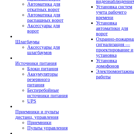
видеонаблюдение
Автоматика для
Установка систем
откатных ворот
учета рабочего
Автоматика для
времени
распашных ворот
Установка
Аксессуары для
автоматики для
ворот
ворот
Охранно-пожарна
Шлагбаумы
сигнализация —
Аксессуары для
проектирование и
шлагбаумов
установка
Установка
Источники питания
домофонов
Блоки питания
Электромонтажн
Аккумуляторы
работы
резервного
питания
Бесперебойные
источники питания
UPS
Приемники и пульты
дистанц. управления
Приемники
Пульты управления