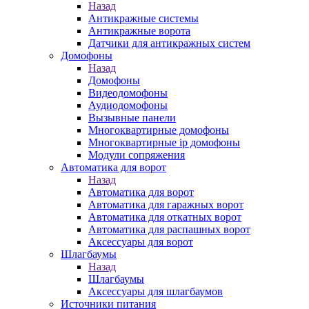
Назад
Антикражные системы
Антикражные ворота
Датчики для антикражных систем
Домофоны
Назад
Домофоны
Видеодомофоны
Аудиодомофоны
Вызывные панели
Многоквартирные домофоны
Многоквартирные ip домофоны
Модули сопряжения
Автоматика для ворот
Назад
Автоматика для ворот
Автоматика для гаражных ворот
Автоматика для откатных ворот
Автоматика для распашных ворот
Аксессуары для ворот
Шлагбаумы
Назад
Шлагбаумы
Аксессуары для шлагбаумов
Источники питания