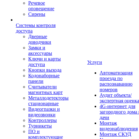
Речевое
оповещение
Сирены
Системы контроля
доступа
Дверные
доводчики
Замки и
аксессуары
Ключи и карты
Услуги
доступа
Кнопки выхода
Автоматизация
Кодонаборные
проезда по
панели
распознаванию
Считыватели
номеров
магнитных карт
Аудит объекта/
Металлодетекторы
экспертная оценк
стационарные
4G-интернет для
Видеогпазки и
загородного дома 
видеозвонки
дачи
Контроллеры
Монтаж
Турникеты
видеонаблюдения
ПО и
Монтаж СКУД
комплектующие