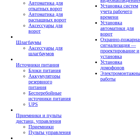
видеонаблюдение
Автоматика для
Установка систем
откатных ворот
учета рабочего
Автоматика для
времени
распашных ворот
Установка
Аксессуары для
автоматики для
ворот
ворот
Охранно-пожарна
Шлагбаумы
сигнализация —
Аксессуары для
проектирование и
шлагбаумов
установка
Установка
Источники питания
домофонов
Блоки питания
Электромонтажн
Аккумуляторы
работы
резервного
питания
Бесперебойные
источники питания
UPS
Приемники и пульты
дистанц. управления
Приемники
Пульты управления