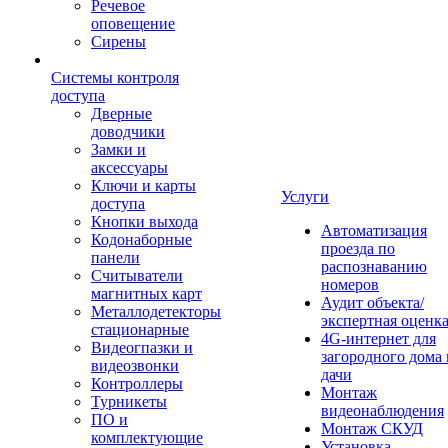
Речевое
оповещение
Сирены
Системы контроля
доступа
Дверные
доводчики
Замки и
аксессуары
Ключи и карты
Услуги
доступа
Кнопки выхода
Автоматизация
Кодонаборные
проезда по
панели
распознаванию
Считыватели
номеров
магнитных карт
Аудит объекта/
Металлодетекторы
экспертная оценк
стационарные
4G-интернет для
Видеогпазки и
загородного дома 
видеозвонки
дачи
Контроллеры
Монтаж
Турникеты
видеонаблюдения
ПО и
Монтаж СКУД
комплектующие
Установка