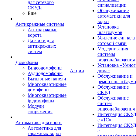
для сетевого
сигнализации
СКУДа
Обслуживание
Ещё
автоматики для
ворот
Антикражные системы
Установка
Антикражные
шлагбаумов
ворота
Усиление сигнала
Датчики для
сотовой связи
антикражных
Модернизация
систем
системы
видеонаблюдения
Домофоны
Установка «Умног
Видеодомофоны
Акции
дома»
Аудиодомофоны
Обслуживание и
Вызывные панели
ремонт шлагбаум
Многоквартирные
Обслуживание
домофоны
СКУД
Многоквартирные
Обслуживание
ip домофоны
систем
Модули
видеонаблюдения
сопряжения
Интеграция СКУ
с «1С»
Автоматика для ворот
Интеграция СКУ
Автоматика для
с
гаражных ворот