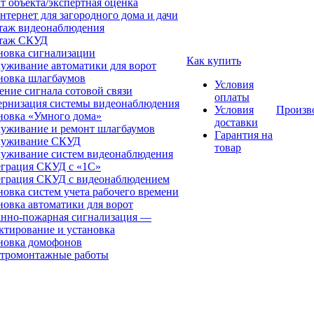
т объекта/экспертная оценка
нтернет для загородного дома и дачи
аж видеонаблюдения
таж СКУД
новка сигнализации
Как купить
уживание автоматики для ворот
новка шлагбаумов
Условия
ение сигнала сотовой связи
оплаты
рнизация системы видеонаблюдения
Условия
Произв
новка «Умного дома»
доставки
уживание и ремонт шлагбаумов
Гарантия на
луживание СКУД
товар
уживание систем видеонаблюдения
грация СКУД с «1С»
грация СКУД с видеонаблюдением
новка систем учета рабочего времени
новка автоматики для ворот
нно-пожарная сигнализация —
ктирование и установка
новка домофонов
тромонтажные работы