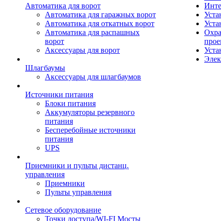
Автоматика для ворот
Инте
Автоматика для гаражных ворот
Уста
Автоматика для откатных ворот
Уста
Автоматика для распашных
Охра
ворот
прое
Аксессуары для ворот
Уста
Элек
Шлагбаумы
Аксессуары для шлагбаумов
Источники питания
Блоки питания
Аккумуляторы резервного
питания
Бесперебойные источники
питания
UPS
Приемники и пульты дистанц.
управления
Приемники
Пульты управления
Сетевое оборудование
Точки доступа/WI-FI Мосты