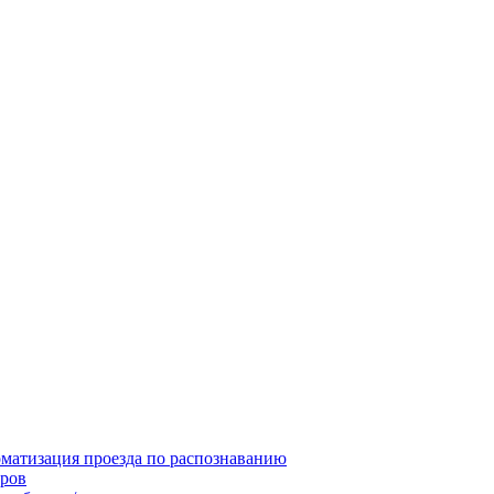
матизация проезда по распознаванию
ров