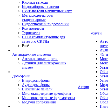
Кнопки выхода
Кодонаборные панели
Считыватели магнитных карт
Металлодетекторы
стационарные
Видеогпазки и видеозвонки
Контроллеры
Турникеты
Услуги
ПО и комплектующие для
сетевого СКУДа
Авто
Ещё
номе
Ауди
Антикражные системы
4G-и
Антикражные ворота
Монт
Датчики для антикражных
Мон
систем
Уста
Обсл
Домофоны
Уста
Видеодомофоны
Усил
Аудиодомофоны
Моде
Акции
Вызывные панели
Уста
Многоквартирные домофоны
Обсл
Многоквартирные ip домофоны
Обс
Модули сопряжения
Обсл
Инте