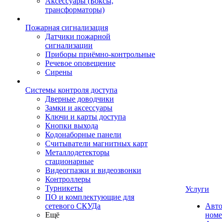
Аксессуары (Боксы,
трансформаторы)
Пожарная сигнализация
Датчики пожарной
сигнализации
Приборы приёмно-контрольные
Речевое оповещение
Сирены
Системы контроля доступа
Дверные доводчики
Замки и аксессуары
Ключи и карты доступа
Кнопки выхода
Кодонаборные панели
Считыватели магнитных карт
Металлодетекторы
стационарные
Видеогпазки и видеозвонки
Контроллеры
Турникеты
Услуги
ПО и комплектующие для
сетевого СКУДа
Авто
Ещё
номе