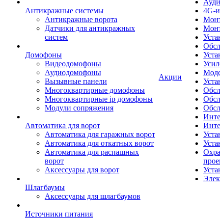
Ауди
Антикражные системы
4G-и
Антикражные ворота
Монт
Датчики для антикражных
Мон
систем
Уста
Обсл
Домофоны
Уста
Видеодомофоны
Усил
Аудиодомофоны
Моде
Акции
Вызывные панели
Уста
Многоквартирные домофоны
Обсл
Многоквартирные ip домофоны
Обс
Модули сопряжения
Обсл
Инте
Автоматика для ворот
Инте
Автоматика для гаражных ворот
Уста
Автоматика для откатных ворот
Уста
Автоматика для распашных
Охра
ворот
прое
Аксессуары для ворот
Уста
Элек
Шлагбаумы
Аксессуары для шлагбаумов
Источники питания