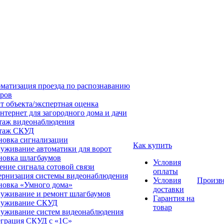
матизация проезда по распознаванию
ров
т объекта/экспертная оценка
нтернет для загородного дома и дачи
аж видеонаблюдения
таж СКУД
новка сигнализации
Как купить
уживание автоматики для ворот
новка шлагбаумов
Условия
ение сигнала сотовой связи
оплаты
рнизация системы видеонаблюдения
Условия
Произв
новка «Умного дома»
доставки
уживание и ремонт шлагбаумов
Гарантия на
луживание СКУД
товар
уживание систем видеонаблюдения
грация СКУД с «1С»