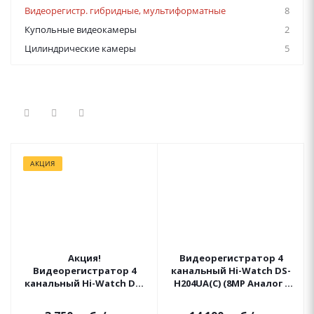
Видеорегистр. гибридные, мультиформатные
8
Купольные видеокамеры
2
Цилиндрические камеры
5
АКЦИЯ
Акция!
Видеорегистратор 4
Видеорегистратор 4
канальный Hi-Watch DS-
канальный Hi-Watch DS-
H204UA(C) (8MP Аналог /
DVR-104P-G (2MP-N Аналог
8MP IP)
/ 2MP IP)