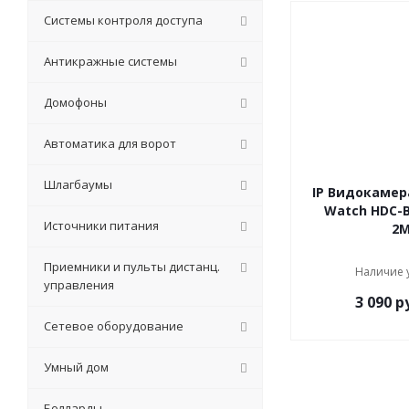
Системы контроля доступа
Антикражные системы
Домофоны
Автоматика для ворот
Шлагбаумы
IP Видокамера
Watch HDC-B
Источники питания
2
Приемники и пульты дистанц.
Наличие 
управления
3 090
ру
Сетевое оборудование
Умный дом
Болларды