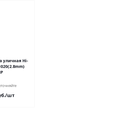
 уличная Hi-
020(2.8mm)
MP
уточняйте
б.
/шт