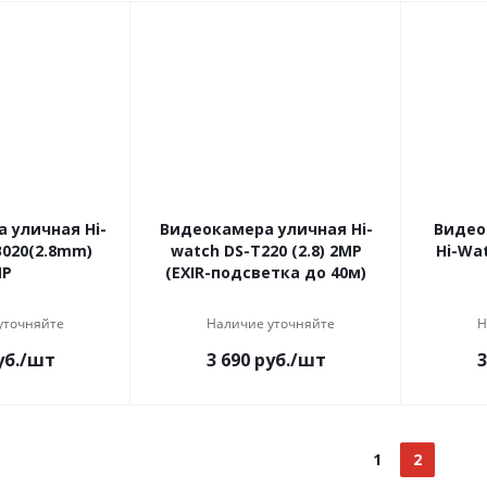
 уличная Hi-
Видеокамера уличная Hi-
Видео
020(2.8mm)
watch DS-T220 (2.8) 2MP
Hi-Wat
MP
(EXIR-подсветка до 40м)
уточняйте
Наличие уточняйте
Н
б.
/шт
3 690
руб.
/шт
3
1
2