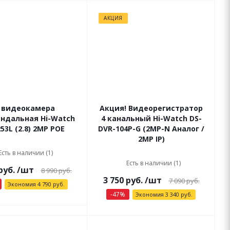
АКЦИЯ
P видеокамера
Акция! Видеорегистратор
ндальная Hi-Watch
4 канальный Hi-Watch DS-
253L (2.8) 2МР РОЕ
DVR-104P-G (2MP-N Аналог /
2MP IP)
Есть в наличии (1)
Есть в наличии (1)
руб.
/шт
8 990
руб.
3 750
руб.
/шт
7 090
руб.
Экономия
4 790
руб.
-
47
%
Экономия
3 340
руб.