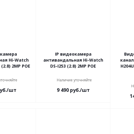
окамера
IP видеокамера
Вид
ая Hi-Watch
антивандальная Hi-Watch
канал
 (2.8) 2МР РОЕ
DS-I253 (2.8) 2МР РОЕ
H204U
уточняйте
Наличие уточняйте
Н
уб.
/шт
9 490
руб.
/шт
1