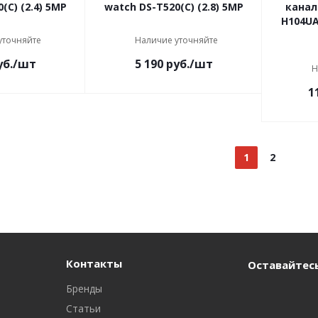
(С) (2.4) 5MP
watch DS-T520(С) (2.8) 5MP
канал
H104UА
уточняйте
Наличие уточняйте
б.
/шт
5 190
руб.
/шт
Н
1
1
2
Контакты
Оставайтесь
Бренды
Статьи