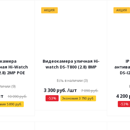
АКЦИЯ
АКЦИЯ
окамера
Видеокамера уличная Hi-
I
ая Hi-Watch
watch DS-T800 (2.8) 8МР
антива
2.8) 2МР РОЕ
DS-I
Есть в наличии (3)
личии (9)
3 300
руб.
/шт
7 090
руб.
шт
4 200
10 090
руб.
-
53
%
Экономия
3 790
руб.
-
53
%
омия
5 890
руб.