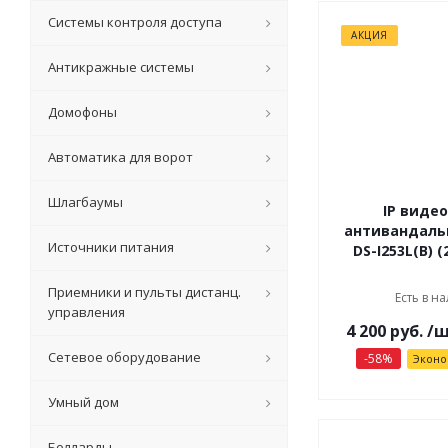
Системы контроля доступа
АКЦИЯ
Антикражные системы
Домофоны
Автоматика для ворот
Шлагбаумы
IP виде
антивандальн
Источники питания
DS-I253L(B) (
Приемники и пульты дистанц.
Есть в на
управления
4 200
руб.
/
Сетевое оборудование
-
58
%
Экон
Умный дом
Болларды