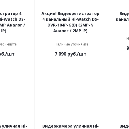
стратор 4
Акция! Видеорегистратор
Вид
i-Watch DS-
4 канальный Hi-Watch DS-
канал
MP Аналог /
DVR-104P-G(B) (2MP-N
IP)
Аналог / 2MP IP)
Н
уточняйте
Наличие уточняйте
9
б.
/шт
7 090
руб.
/шт
уличная Hi-
Видеокамера уличная Hi-
Вид