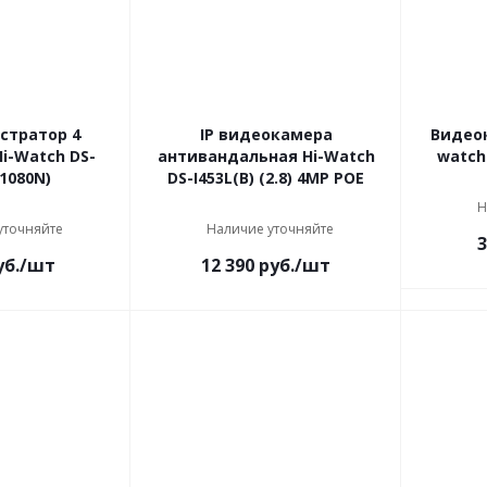
стратор 4
IP видеокамера
Видеок
i-Watch DS-
антивандальная Hi-Watch
watch 
1080N)
DS-I453L(B) (2.8) 4МР РОЕ
Н
уточняйте
Наличие уточняйте
3
б.
/шт
12 390
руб.
/шт