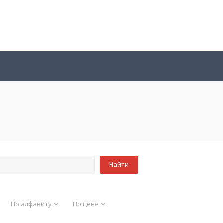
По алфавиту
По цене