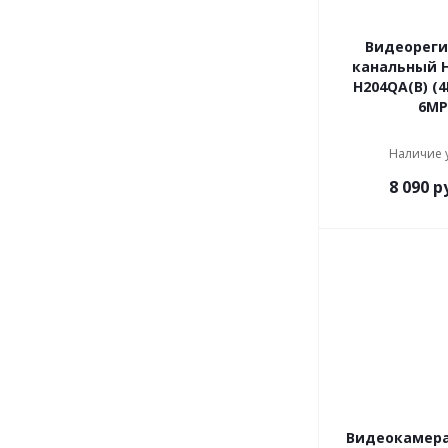
Видеореги
канальный H
H204QA(B) (4
6MP 
Наличие 
8 090
ру
Видеокамера 