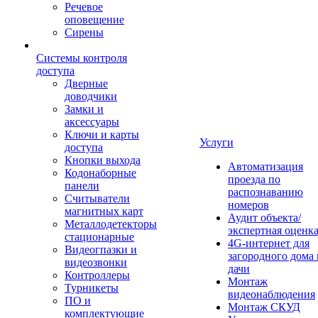
Речевое
оповещение
Сирены
Системы контроля
доступа
Дверные
доводчики
Замки и
аксессуары
Ключи и карты
Услуги
доступа
Кнопки выхода
Автоматизация
Кодонаборные
проезда по
панели
распознаванию
Считыватели
номеров
магнитных карт
Аудит объекта/
Металлодетекторы
экспертная оценк
стационарные
4G-интернет для
Видеогпазки и
загородного дома 
видеозвонки
дачи
Контроллеры
Монтаж
Турникеты
видеонаблюдения
ПО и
Монтаж СКУД
комплектующие