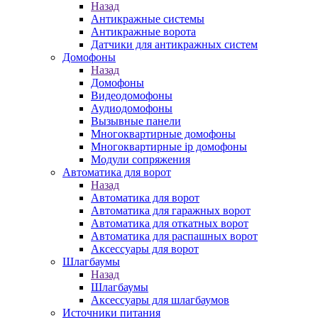
Назад
Антикражные системы
Антикражные ворота
Датчики для антикражных систем
Домофоны
Назад
Домофоны
Видеодомофоны
Аудиодомофоны
Вызывные панели
Многоквартирные домофоны
Многоквартирные ip домофоны
Модули сопряжения
Автоматика для ворот
Назад
Автоматика для ворот
Автоматика для гаражных ворот
Автоматика для откатных ворот
Автоматика для распашных ворот
Аксессуары для ворот
Шлагбаумы
Назад
Шлагбаумы
Аксессуары для шлагбаумов
Источники питания