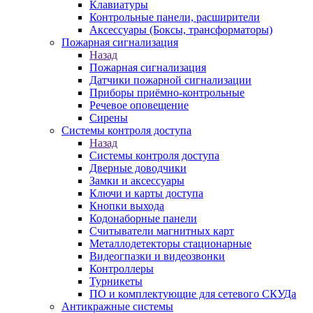
Клавиатуры
Контрольные панели, расширители
Аксессуары (Боксы, трансформаторы)
Пожарная сигнализация
Назад
Пожарная сигнализация
Датчики пожарной сигнализации
Приборы приёмно-контрольные
Речевое оповещение
Сирены
Системы контроля доступа
Назад
Системы контроля доступа
Дверные доводчики
Замки и аксессуары
Ключи и карты доступа
Кнопки выхода
Кодонаборные панели
Считыватели магнитных карт
Металлодетекторы стационарные
Видеогпазки и видеозвонки
Контроллеры
Турникеты
ПО и комплектующие для сетевого СКУДа
Антикражные системы