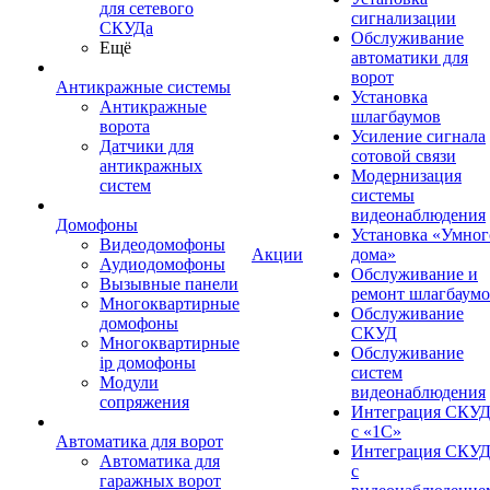
для сетевого
сигнализации
СКУДа
Обслуживание
Ещё
автоматики для
ворот
Антикражные системы
Установка
Антикражные
шлагбаумов
ворота
Усиление сигнала
Датчики для
сотовой связи
антикражных
Модернизация
систем
системы
видеонаблюдения
Домофоны
Установка «Умног
Видеодомофоны
Акции
дома»
Аудиодомофоны
Обслуживание и
Вызывные панели
ремонт шлагбаум
Многоквартирные
Обслуживание
домофоны
СКУД
Многоквартирные
Обслуживание
ip домофоны
систем
Модули
видеонаблюдения
сопряжения
Интеграция СКУ
с «1С»
Автоматика для ворот
Интеграция СКУ
Автоматика для
с
гаражных ворот