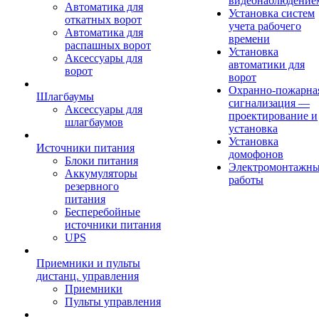
видеонаблюдение
Автоматика для
Установка систем
откатных ворот
учета рабочего
Автоматика для
времени
распашных ворот
Установка
Аксессуары для
автоматики для
ворот
ворот
Охранно-пожарна
Шлагбаумы
сигнализация —
Аксессуары для
проектирование и
шлагбаумов
установка
Установка
Источники питания
домофонов
Блоки питания
Электромонтажн
Аккумуляторы
работы
резервного
питания
Бесперебойные
источники питания
UPS
Приемники и пульты
дистанц. управления
Приемники
Пульты управления