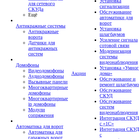
Установка
для сетевого
сигнализации
СКУДа
Обслуживание
Ещё
автоматики для
ворот
Антикражные системы
Установка
Антикражные
шлагбаумов
ворота
Усиление сигнала
Датчики для
сотовой связи
антикражных
Модернизация
систем
системы
видеонаблюдения
Домофоны
Установка «Умног
Видеодомофоны
Акции
дома»
Аудиодомофоны
Обслуживание и
Вызывные панели
ремонт шлагбаум
Многоквартирные
Обслуживание
домофоны
СКУД
Многоквартирные
Обслуживание
ip домофоны
систем
Модули
видеонаблюдения
сопряжения
Интеграция СКУ
с «1С»
Автоматика для ворот
Интеграция СКУ
Автоматика для
с
гаражных ворот