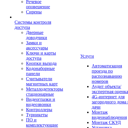
Речевое
оповещение
Сирены
Системы контроля
доступа
Дверные
доводчики
Замки и
аксессуары
Ключи и карты
Услуги
доступа
Кнопки выхода
Автоматизация
Кодонаборные
проезда по
панели
распознаванию
Считыватели
номеров
магнитных карт
Аудит объекта/
Металлодетекторы
экспертная оценк
стационарные
4G-интернет для
Видеогпазки и
загородного дома 
видеозвонки
дачи
Контроллеры
Монтаж
Турникеты
видеонаблюдения
ПО и
Монтаж СКУД
комплектующие
Установка