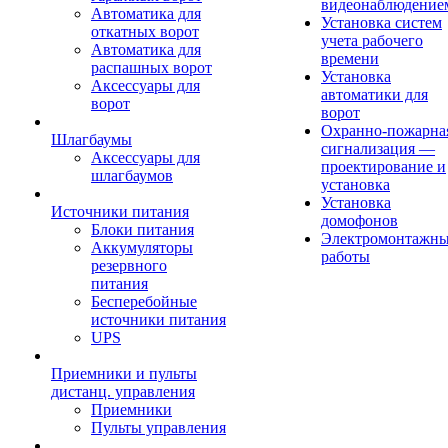
видеонаблюдение
Автоматика для
Установка систем
откатных ворот
учета рабочего
Автоматика для
времени
распашных ворот
Установка
Аксессуары для
автоматики для
ворот
ворот
Охранно-пожарна
Шлагбаумы
сигнализация —
Аксессуары для
проектирование и
шлагбаумов
установка
Установка
Источники питания
домофонов
Блоки питания
Электромонтажн
Аккумуляторы
работы
резервного
питания
Бесперебойные
источники питания
UPS
Приемники и пульты
дистанц. управления
Приемники
Пульты управления